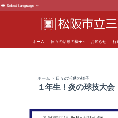
コ
ン
テ
ン
1年
直
ツ
ホーム
日々の活動の様子
お知らせ
行
へ
2年
年
ス
新
3年
キ
ッ
クラブ活動
プ
ホーム
>
日々の活動の様子
１年生！炎の球技大会
公
カ
2012年3月15日
日々の活動の様子