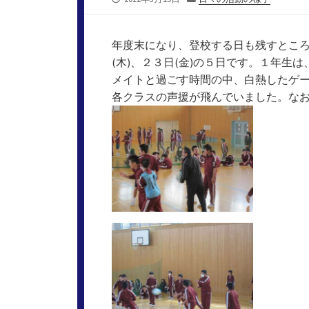
開
テ
日
ゴ
リ
年度末になり、登校する日も残すところ…
ー
(木)、２３日(金)の５日です。１年
メイトと過ごす時間の中、白熱したゲ
各クラスの声援が飛んでいました。な