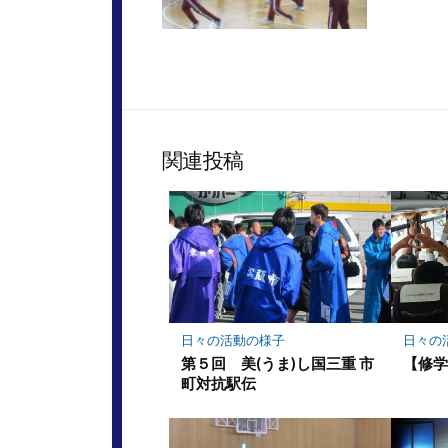
関連投稿
日々の活動の様子
日々の
第５回 美(うま)し国三重 市
【修
町対抗駅伝