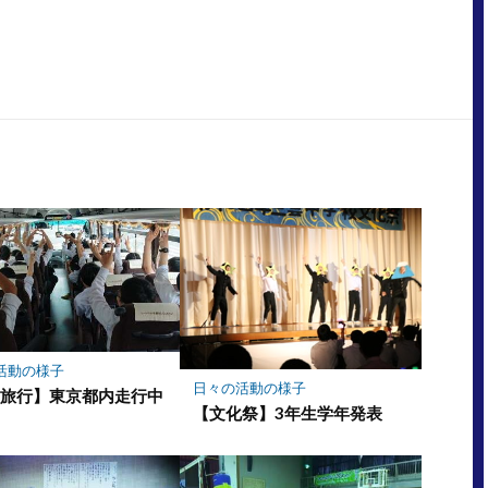
活動の様子
日々の活動の様子
学旅行】東京都内走行中
【文化祭】3年生学年発表