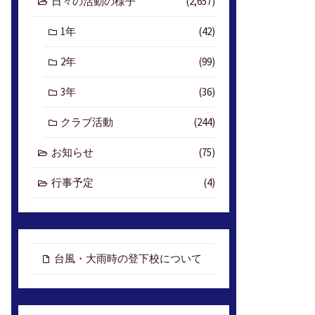
日々の活動の様子
(2,657)
1年
(42)
2年
(99)
3年
(36)
クラブ活動
(244)
お知らせ
(75)
行事予定
(4)
台風・大雨時の登下校について