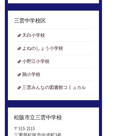
ア
ー
カ
三雲中学校区
イ
ブ
天白小学校
よねのしょう小学校
小野江小学校
鵲小学校
三雲みんなの図書館コミュカル
松阪市立三雲中学校
〒515-2115
三重県松阪市中道町345