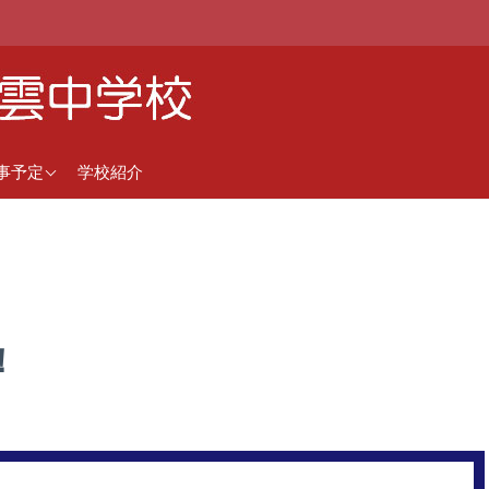
近の行事予定
事予定
学校紹介
間行事予定（5月1日更
）
！