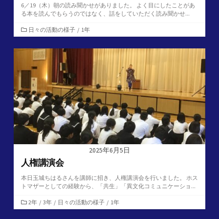
6／19（木）朝の読み聞かせがありました。 よく目にしたことがあ
る本を読んでもらうのではなく、話をしていただく読み聞かせ...
カ
日々の活動の様子
/
1年
テ
ゴ
リ
ー
2025年6月5日
人権講演会
本日玉城ちはるさんを講師に招き、人権講演会を行いました。 ホス
トマザーとしての経験から、「共生」「異文化コミュニケーショ...
カ
2年
/
3年
/
日々の活動の様子
/
1年
テ