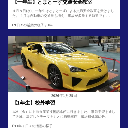
【一年生】とまとーず交通安全教室
４月８日(水)、一年生はとまとーずによる交通安全教室を受けまし
た。 ４月は自動車の交通量も増え、事故が多発する時期です。...
カ
日々の活動の様子
/
1年
テ
ゴ
リ
ー
2026年1月29日
【1年生】校外学習
1/23（金）にトヨタ産業技術記念館に行きました。 事前学習を通し
て各班、決定したテーマをもとに自動車館、繊維機械館に分...
カ
1年
/
日々の活動の様子