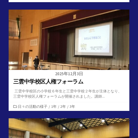
テ
ゴ
リ
ー
2025年12月3日
三雲中学校区人権フォーラム
三雲中学校区の小学校６年生と三雲中学校２年生が主体となり、
三雲中学校区人権フォーラムが開催されました。講師...
カ
日々の活動の様子
/
1年
/
2年
/
3年
テ
ゴ
リ
ー