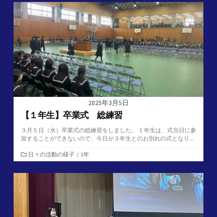
ゴ
リ
ー
2025年3月5日
【１年生】卒業式 総練習
３月５日（水）卒業式の総練習をしました。 １年生は、式当日に参
加することができないので、今日が３年生とのお別れの式となり...
カ
日々の活動の様子
/
1年
テ
ゴ
リ
ー