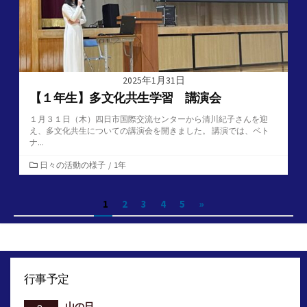
2025年1月31日
【１年生】多文化共生学習 講演会
１月３１日（木）四日市国際交流センターから清川紀子さんを迎
え、多文化共生についての講演会を開きました。 講演では、ベト
ナ...
カ
日々の活動の様子
/
1年
テ
ゴ
投
1
2
3
4
5
»
リ
ー
稿
の
ペ
行事予定
ー
山の日