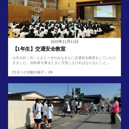
2025年11月11日
【1年生】交通安全教室
11月10日（月）とまとーずのみなさんに交通安全教室をしていただ
きました。 自転車を乗るときに注意しなければならないこと...
カ
日々の活動の様子
/
1年
テ
ゴ
リ
ー