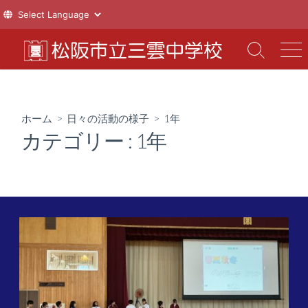
コ
ン
検
メ
索
ニ
テ
切
ュ
ン
り
ー
ツ
替
ホーム
>
日々の活動の様子
>
1年
え
へ
カテゴリー :
1年
ス
キ
ッ
プ