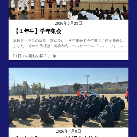
2026年6月29日
【１年生】学年集会
本日各クラスの室長・副室長が、学年集会で今年度の目標を発表し
ました。 今年の目標は「春夏秋冬 ハッピーチルドレン」です。...
カ
日々の活動の様子
/
1年
テ
ゴ
リ
ー
2026年4月8日