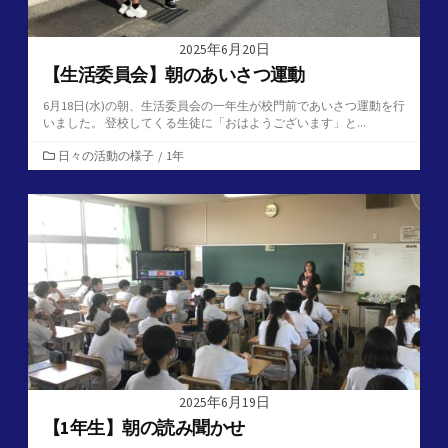
2025年6月20日
【生活委員会】朝のあいさつ運動
6月18日(水)の朝、生活委員会の一年生が校門前であいさつ運動を行
いました。 登校してくる生徒に「おはようございます」と...
カ
日々の活動の様子
/
1年
テ
ゴ
リ
ー
2025年6月19日
【1年生】朝の読み聞かせ