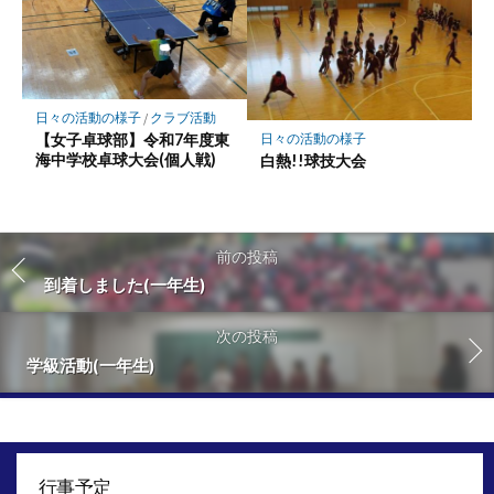
日々の活動の様子
/
クラブ活動
【女子卓球部】令和7年度東
日々の活動の様子
海中学校卓球大会(個人戦)
白熱!!球技大会
前の投稿
到着しました(一年生)
次の投稿
学級活動(一年生)
行事予定