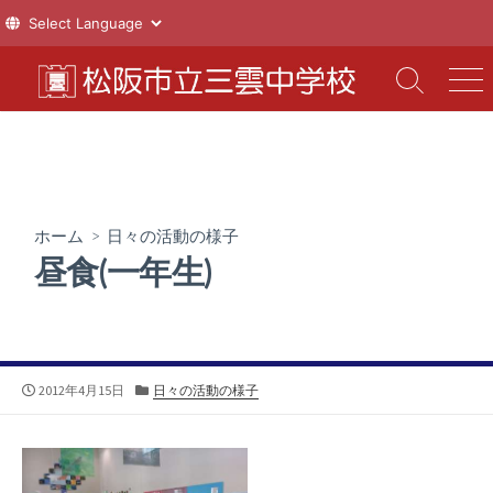
コ
ン
検
メ
索
ニ
テ
切
ュ
ン
り
ー
ツ
替
え
へ
ス
ホーム
>
日々の活動の様子
キ
昼食(一年生)
ッ
プ
公
カ
2012年4月15日
日々の活動の様子
開
テ
日
ゴ
リ
ー