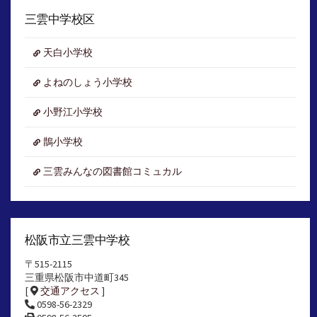
カ
イ
三雲中学校区
ブ
天白小学校
よねのしょう小学校
小野江小学校
鵲小学校
三雲みんなの図書館コミュカル
松阪市立三雲中学校
〒515-2115
三重県松阪市中道町345
[
交通アクセス
]
0598-56-2329