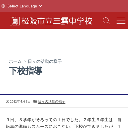
コ
ン
検
メ
索
ニ
テ
切
ュ
ン
り
ー
ツ
替
え
へ
ス
ホーム
>
日々の活動の様子
キ
下校指導
ッ
プ
公
カ
2012年4月9日
日々の活動の様子
開
テ
日
ゴ
リ
９日、３学年がそろっての１日でした。２年生３年生は、自
ー
転車の準備もスムーズにおこない、下校ができましたが、１