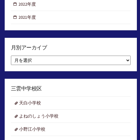
2022年度
2021年度
月別アーカイブ
月
別
ア
ー
カ
イ
三雲中学校区
ブ
天白小学校
よねのしょう小学校
小野江小学校