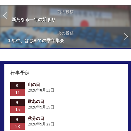
前の投稿
新たなる一年の始まり
次の投稿
１年生、はじめての学年集会
行事予定
山の日
8
2026年8月11日
11
敬老の日
9
2026年9月15日
15
秋分の日
9
2026年9月23日
23