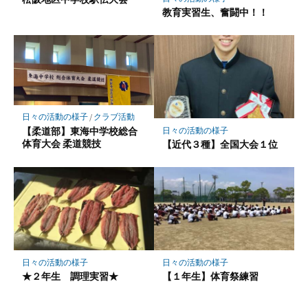
教育実習生、奮闘中！！
日々の活動の様子
/
クラブ活動
【柔道部】東海中学校総合
日々の活動の様子
体育大会 柔道競技
【近代３種】全国大会１位
日々の活動の様子
日々の活動の様子
★２年生 調理実習★
【１年生】体育祭練習