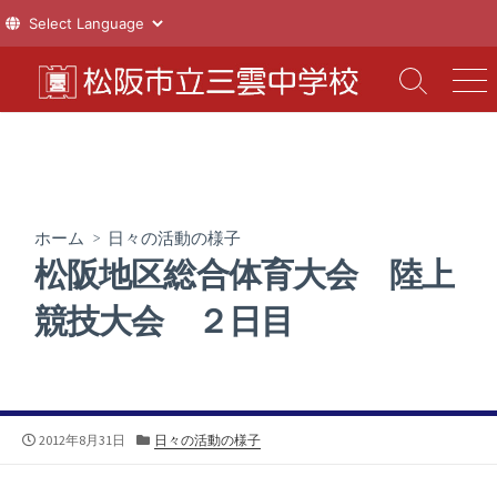
コ
ン
検
メ
索
ニ
テ
切
ュ
ン
り
ー
ツ
替
え
へ
ス
ホーム
>
日々の活動の様子
キ
松阪地区総合体育大会 陸上
ッ
プ
競技大会 ２日目
公
カ
2012年8月31日
日々の活動の様子
開
テ
日
ゴ