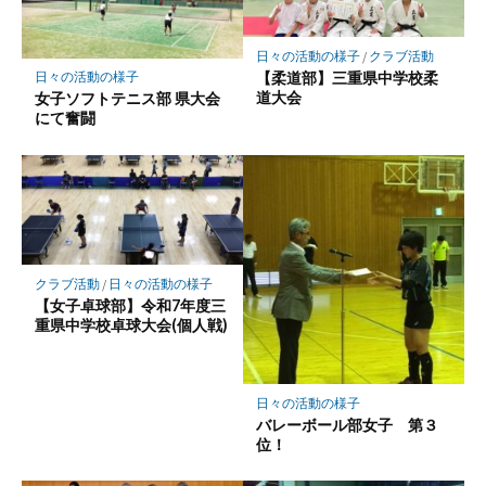
日々の活動の様子
/
クラブ活動
【柔道部】三重県中学校柔
日々の活動の様子
道大会
女子ソフトテニス部 県大会
にて奮闘
クラブ活動
/
日々の活動の様子
【女子卓球部】令和7年度三
重県中学校卓球大会(個人戦)
日々の活動の様子
バレーボール部女子 第３
位！