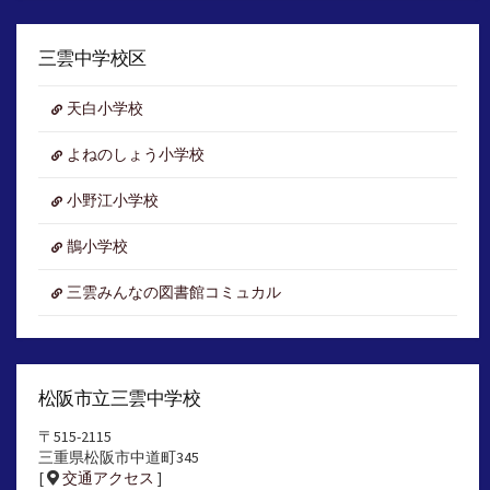
ー
カ
イ
三雲中学校区
ブ
天白小学校
よねのしょう小学校
小野江小学校
鵲小学校
三雲みんなの図書館コミュカル
松阪市立三雲中学校
〒515-2115
三重県松阪市中道町345
[
交通アクセス
]