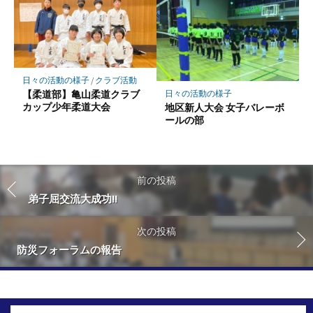
日々の活動の様子
/
クラブ活動
【柔道部】亀山柔道クラブ
日々の活動の様子
カップ少年柔道大会
地区新人大会 女子バレーボ
ールの部
前の投稿
弟子屈交流大成功!!
次の投稿
防災フォーラムの報告