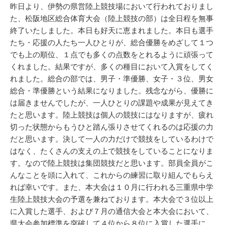
リ
昨日より、伊勢の県営陸上競技場において行われておりまし
ー
た、松阪地区総合体育大会（陸上競技の部）は全日程を無事
終了いたしました。本日も好天に恵まれました。本日も選手
たち・応援の人たち一人ひとりが、総合優勝をめざして１つ
でも上の順位、１点でも多くの点数をとれるように頑張って
くれました。結果ですが、多くの種目において入賞をしてく
れました。総合の部では、男子・準優勝、女子・３位、男女
総合・準優勝という結果になりました。残念ながら、優勝に
は届きませんでしたが、一人ひとりの課題や成果が見えてき
たと思います。陸上競技は個人の競技にはなりますが、疲れ
切った状態からもうひと踏ん張りさせてくれるのは応援の力
だと思います。決して一人の力だけで競技をしているわけで
はなく、たくさんの支えの上で競技をしていることになりま
す。なので陸上競技は集団競技だと思います。部員全員がこ
んなことを頭に入れて、これからの練習に取り組んでもらえ
れば幸いです。また、本大会は１０月に行われる三重県中学
生陸上競技大会の予選を兼ねております。本大会で３位以上
に入賞した選手、および７月の通信大会と本大会において、
県大会参加標準を突破して４位から８位に入賞した選手に