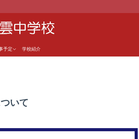
近の行事予定
事予定
学校紹介
間行事予定（5月1日更
）
について