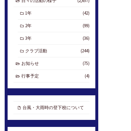
日々の活動の様子
(2,657)
1年
(42)
2年
(99)
3年
(36)
クラブ活動
(244)
お知らせ
(75)
行事予定
(4)
台風・大雨時の登下校について