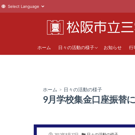
コ
ン
テ
ン
1年
直
ツ
ホーム
日々の活動の様子
お知らせ
行
へ
2年
年
ス
新
3年
キ
ッ
クラブ活動
プ
ホーム
>
日々の活動の様子
9月学校集金口座振替
公
カ
2012年8月27日
日々の活動の様子