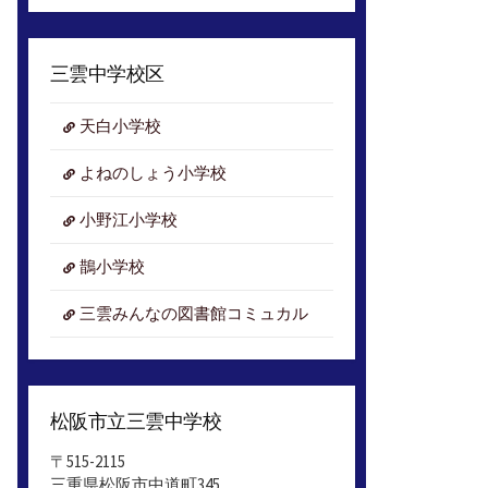
ア
ー
カ
三雲中学校区
イ
ブ
天白小学校
よねのしょう小学校
小野江小学校
鵲小学校
三雲みんなの図書館コミュカル
松阪市立三雲中学校
〒515-2115
三重県松阪市中道町345