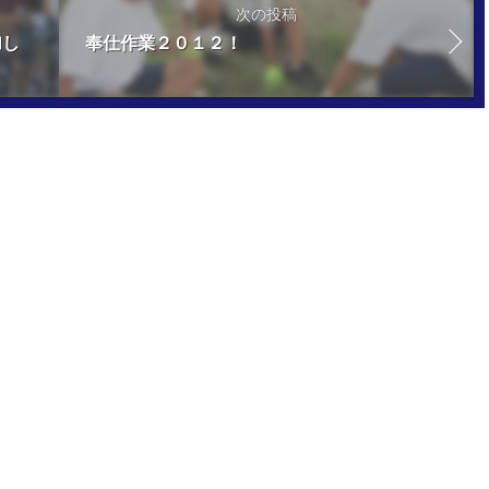
次の投稿
加し
奉仕作業２０１２！