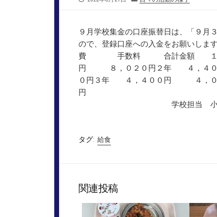
開
テ
日
ゴ
リ
９月学校集金の口座振替日は、「９月
ー
ので、登録口座への入金をお願
費 手数料 合計金額 １年
円 ８，０２０円２年 ４，４
０円３年 ４，４００円 ４，
学校担当 
タグ:
給食
関連投稿