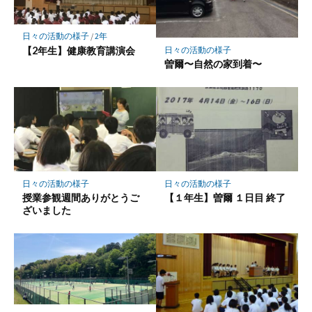
日々の活動の様子
/
2年
【2年生】健康教育講演会
日々の活動の様子
曽爾〜自然の家到着〜
日々の活動の様子
日々の活動の様子
授業参観週間ありがとうご
【１年生】曽爾 １日目 終了
ざいました