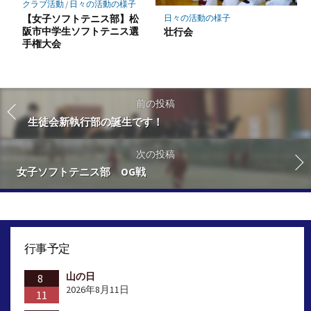
クラブ活動
/
日々の活動の様子
【女子ソフトテニス部】松
日々の活動の様子
阪市中学生ソフトテニス選
壮行会
手権大会
前の投稿
生徒会新執行部の誕生です！
次の投稿
女子ソフトテニス部 OG戦
行事予定
山の日
8
2026年8月11日
11