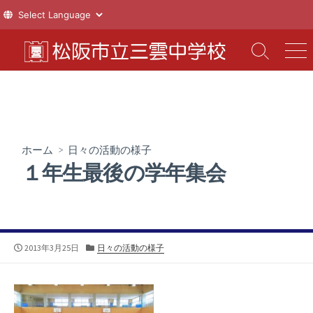
コ
ン
検
メ
索
ニ
テ
切
ュ
ン
り
ー
ツ
替
え
へ
ス
ホーム
>
日々の活動の様子
キ
１年生最後の学年集会
ッ
プ
公
カ
2013年3月25日
日々の活動の様子
開
テ
日
ゴ
リ
ー