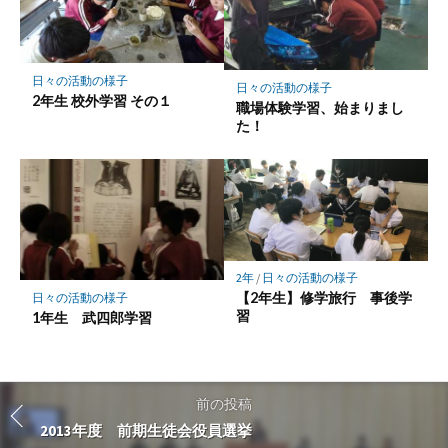
日々の活動の様子
日々の活動の様子
2年生 校外学習 その１
職場体験学習、始まりまし
た！
2年
/
日々の活動の様子
【2年生】修学旅行 事後学
日々の活動の様子
習
1年生 武四郎学習
前の投稿
2013年度 前期生徒会役員選挙