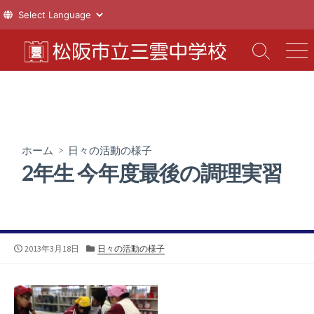
コ
ン
検
メ
索
ニ
テ
切
ュ
ン
り
ー
ツ
替
え
へ
ス
ホーム
>
日々の活動の様子
キ
2年生 今年度最後の調理実習
ッ
プ
公
カ
2013年3月18日
日々の活動の様子
開
テ
日
ゴ
リ
ー