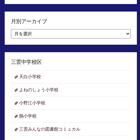
月別アーカイブ
月
別
ア
ー
カ
イ
三雲中学校区
ブ
天白小学校
よねのしょう小学校
小野江小学校
鵲小学校
三雲みんなの図書館コミュカル