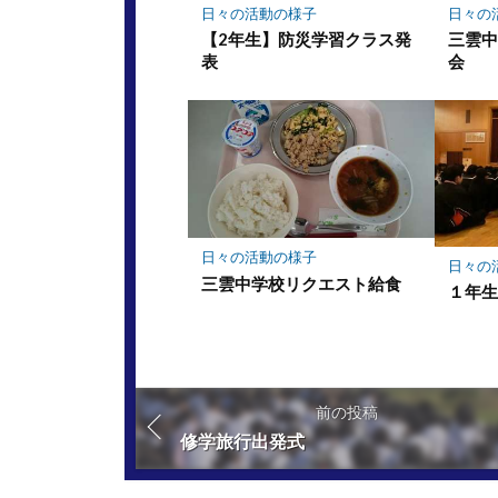
日々の活動の様子
日々の
【2年生】防災学習クラス発
三雲
表
会
日々の活動の様子
日々の
三雲中学校リクエスト給食
１年
前の投稿
修学旅行出発式