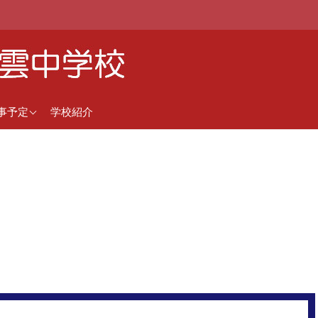
近の行事予定
事予定
学校紹介
間行事予定（5月1日更
）