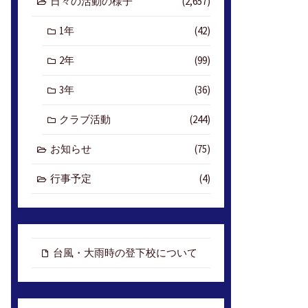
日々の活動の様子
(2,657)
1年
(42)
2年
(99)
3年
(36)
クラブ活動
(244)
お知らせ
(75)
行事予定
(4)
台風・大雨時の登下校について