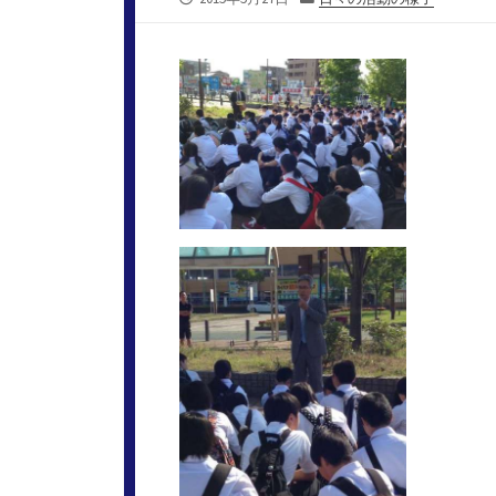
開
テ
日
ゴ
リ
ー