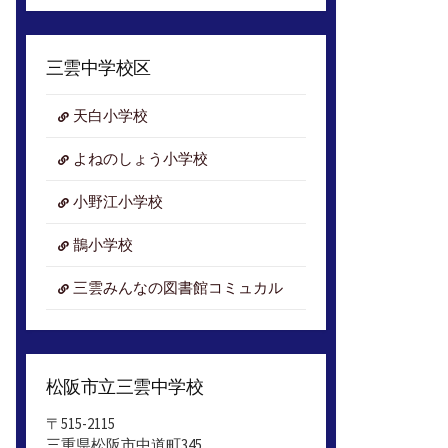
ア
ー
カ
三雲中学校区
イ
ブ
天白小学校
よねのしょう小学校
小野江小学校
鵲小学校
三雲みんなの図書館コミュカル
松阪市立三雲中学校
〒515-2115
三重県松阪市中道町345