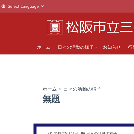
コ
ン
テ
ン
1年
直
ツ
ホーム
日々の活動の様子
お知らせ
行
へ
2年
年
ス
新
3年
キ
ッ
クラブ活動
プ
ホーム
>
日々の活動の様子
無題
公
カ
2015年5月27日
日々の活動の様子