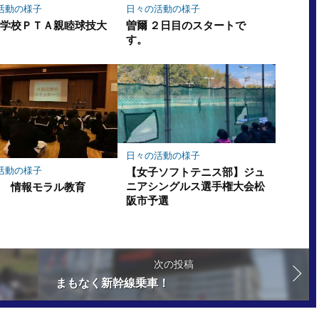
活動の様子
日々の活動の様子
中学校ＰＴＡ親睦球技大
曽爾 ２日目のスタートで
す。
日々の活動の様子
活動の様子
【女子ソフトテニス部】ジュ
ニアシングルス選手権大会松
生 情報モラル教育
阪市予選
次の投稿
まもなく新幹線乗車！