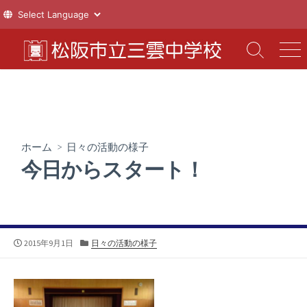
コ
ン
検
メ
索
ニ
テ
切
ュ
ン
り
ー
ツ
替
え
へ
ス
ホーム
>
日々の活動の様子
キ
今日からスタート！
ッ
プ
公
カ
2015年9月1日
日々の活動の様子
開
テ
日
ゴ
リ
ー