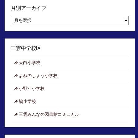
月別アーカイブ
月
別
ア
ー
カ
イ
三雲中学校区
ブ
天白小学校
よねのしょう小学校
小野江小学校
鵲小学校
三雲みんなの図書館コミュカル