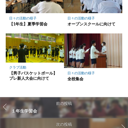
日々の活動の様子
日々の活動の様子
【1年生】夏季学習会
オープンスクールに向けて
クラブ活動
【男子バスケットボール】
日々の活動の様子
プレ新人大会に向けて
全校集会
前の投稿
１年生学習会
次の投稿