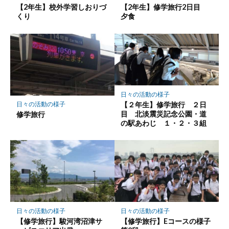
【2年生】校外学習しおりづ
【2年生】修学旅行2日目
くり
夕食
日々の活動の様子
【２年生】修学旅行 ２日
日々の活動の様子
目 北淡震災記念公園・道
修学旅行
の駅あわじ １・２・３組
日々の活動の様子
日々の活動の様子
【修学旅行】駿河湾沼津サ
【修学旅行】Eコースの様子