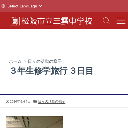
コ
ン
検
メ
索
ニ
テ
切
ュ
ン
り
ー
ツ
替
え
へ
ス
ホーム
>
日々の活動の様子
キ
３年生修学旅行 ３日目
ッ
プ
公
カ
2016年6月4日
日々の活動の様子
開
テ
日
ゴ
リ
ー