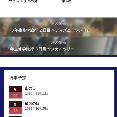
ービスエリア出発
第2段
前の投稿
３年生修学旅行 ２日目 〜ディズニーランド2
次の投稿
３年生修学旅行 ３日目 〜スカイツリー
行事予定
山の日
8
2026年8月11日
11
敬老の日
9
2026年9月15日
15