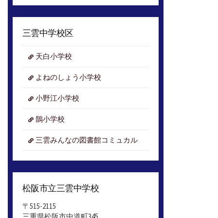
ア
ー
カ
三雲中学校区
イ
ブ
天白小学校
よねのしょう小学校
小野江小学校
鵲小学校
三雲みんなの図書館コミュカル
松阪市立三雲中学校
〒515-2115
三重県松阪市中道町345