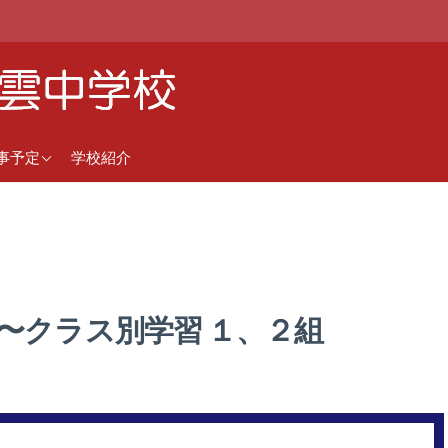
近の行事予定
事予定
学校紹介
間行事予定（5月1日更
）
 〜クラス別学習 １、２組