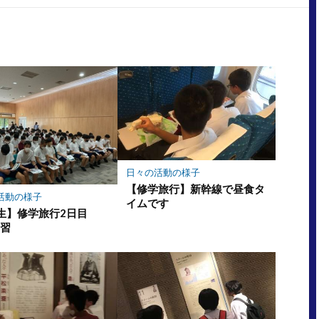
日々の活動の様子
【修学旅行】新幹線で昼食タ
活動の様子
イムです
年生】修学旅行2日目
学習