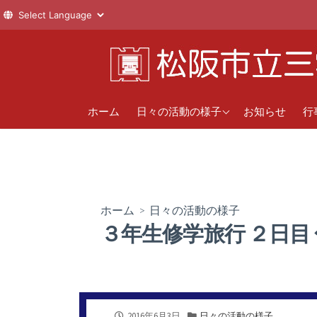
コ
ン
テ
ン
1年
直
ツ
ホーム
日々の活動の様子
お知らせ
行
へ
2年
年
ス
新
3年
キ
ッ
クラブ活動
プ
ホーム
>
日々の活動の様子
３年生修学旅行 ２日目
公
カ
2016年6月3日
日々の活動の様子