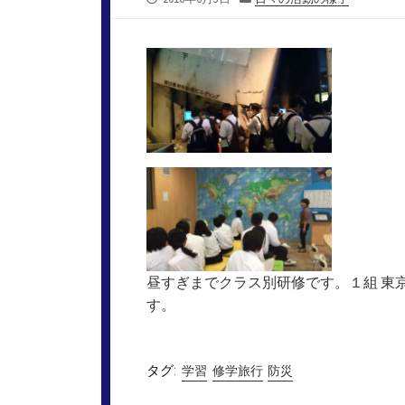
開
テ
日
ゴ
リ
ー
昼すぎまでクラス別研修です。１組 東
す。
タグ:
学習
修学旅行
防災