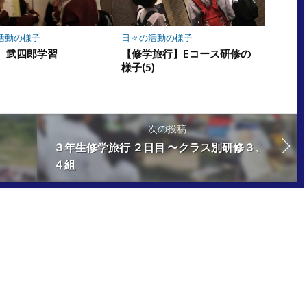
活動の様子
日々の活動の様子
 武四郎学習
【修学旅行】Eコース研修の
様子(5)
次の投稿
３年生修学旅行 ２日目 〜クラス別研修３、
４組