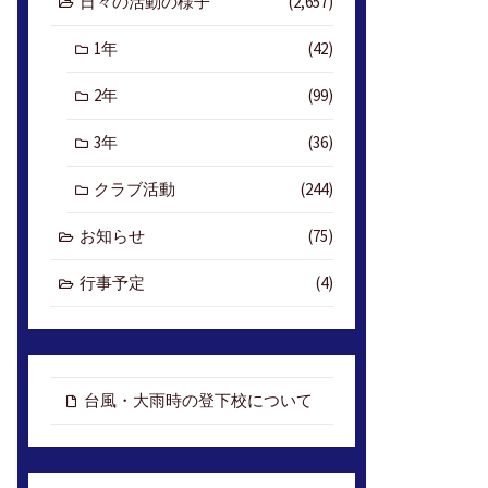
日々の活動の様子
(2,657)
1年
(42)
2年
(99)
3年
(36)
クラブ活動
(244)
お知らせ
(75)
行事予定
(4)
台風・大雨時の登下校について