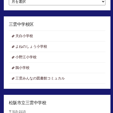
別
ア
ー
カ
イ
三雲中学校区
ブ
天白小学校
よねのしょう小学校
小野江小学校
鵲小学校
三雲みんなの図書館コミュカル
松阪市立三雲中学校
〒515-2115