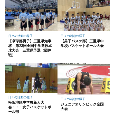
日々の活動の様子
日々の活動の様子
【卓球部男子】三重県知事
【男子バスケ部】三重県中
杯 第23回全国中学選抜卓
学校バスケットボール大会
球大会 三重県予選（団体
戦）
日々の活動の様子
日々の活動の様子
松阪地区中学校新人大
ジュニアオリンピック全国
会・・・女子バスケットボ
大会
ール部