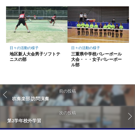
日々の活動の様子
日々の活動の様子
地区新人大会男子ソフトテ
三重県中学校バレーボール
ニスの部
大会・・・女子バレーボー
ル部
前の投稿
吹奏楽部 訪問演奏
次の投稿
第2学年校外学習