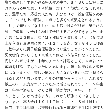
響で発達した雨雲が迫る悪天候の中で、また３０日は好天に
見舞われる中で男子１４競技・女子１１競技が行なわれまし
た。選手たち・応援の人たち一人ひとりが、総合優勝をめざ
して１つでも上の順位、１点でも多くの点数をとれるように
これまで頑張ってきました。総力戦で挑んだ結果、男子は８
種目で優勝・女子は２種目で優勝することができました。ま
た男子は１３種目、女子は７種目で入賞しました。（８位以
上が入賞）最終的に男子が１２４．５点、女子が４５点獲得
し数年ぶりに男子総合優勝旗をとり返すことができました。
男女総合は惜しくも１点差で２位という結果になりました。
悔しい結果ですが、来年のチームの課題として、今年以上の
成績を目指してもらいたいと思います。陸上競技は個人競技
にはなりますが、苦しい練習もみんながいるから乗り越えら
れるものだと思います。今年の結果から考えると、これまで
以上のチーム力がついてきたかと感じられます。１・２年生
は３年生の姿をしっかりと目に焼き付け、今年以上に「チー
ム」として力が出せるようにこれから頑張っていきましょ
う。また、本大会は１０月１７日【土】・１８日【日】に四
日市・中央緑地陸上競技場行われる三重県中学生陸上競技大