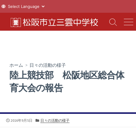
コ
ン
検
メ
索
ニ
テ
切
ュ
ン
り
ー
ツ
替
え
へ
ス
ホーム
>
日々の活動の様子
キ
陸上競技部 松阪地区総合体
ッ
プ
育大会の報告
公
カ
2016年9月5日
日々の活動の様子
開
テ
日
ゴ