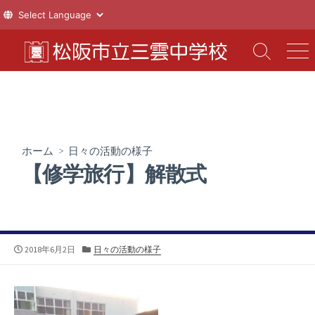
コ
ン
検
メ
索
ニ
テ
切
ュ
ン
り
ー
ツ
替
え
へ
ス
ホーム
>
日々の活動の様子
キ
【修学旅行】解散式
ッ
プ
公
カ
2018年6月2日
日々の活動の様子
開
テ
日
ゴ
リ
ー