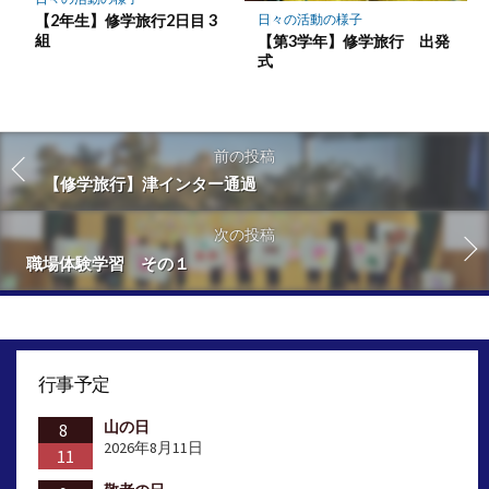
【2年生】修学旅行2日目 3
日々の活動の様子
組
【第3学年】修学旅行 出発
式
前の投稿
【修学旅行】津インター通過
次の投稿
職場体験学習 その１
行事予定
山の日
8
2026年8月11日
11