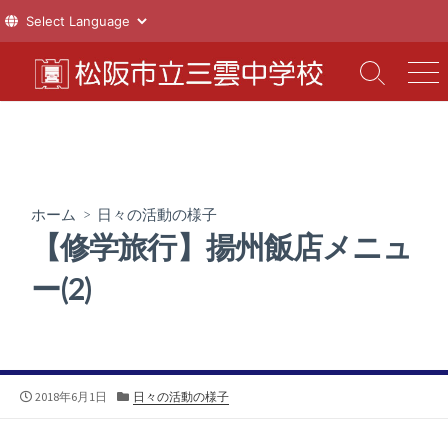
コ
ン
検
メ
索
ニ
テ
切
ュ
ン
り
ー
ツ
替
え
へ
ス
ホーム
>
日々の活動の様子
キ
【修学旅行】揚州飯店メニュ
ッ
プ
ー(2)
公
カ
2018年6月1日
日々の活動の様子
開
テ
日
ゴ