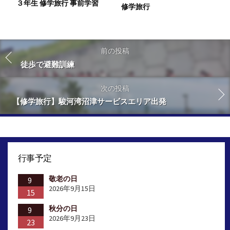
３年生 修学旅行 事前学習
修学旅行
前の投稿
徒歩で避難訓練
次の投稿
【修学旅行】駿河湾沼津サービスエリア出発
行事予定
敬老の日
9
2026年9月15日
15
秋分の日
9
2026年9月23日
23