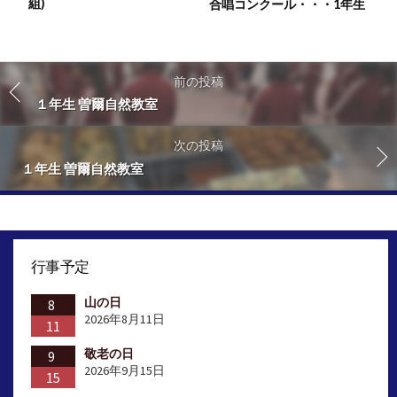
組)
合唱コンクール・・・1年生
前の投稿
１年生 曽爾自然教室
次の投稿
１年生 曽爾自然教室
行事予定
山の日
8
2026年8月11日
11
敬老の日
9
2026年9月15日
15