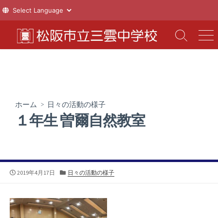
コ
ン
検
メ
索
ニ
テ
切
ュ
ン
り
ー
ツ
替
え
へ
ス
ホーム
>
日々の活動の様子
キ
１年生 曽爾自然教室
ッ
プ
公
カ
2019年4月17日
日々の活動の様子
開
テ
日
ゴ
リ
ー