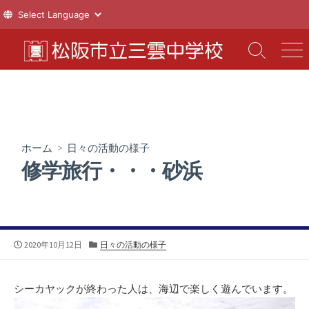
コ
ン
検
メ
索
ニ
テ
切
ュ
ン
り
ー
ツ
替
え
へ
ス
ホーム
>
日々の活動の様子
キ
修学旅行・・・砂浜
ッ
プ
公
カ
2020年10月12日
日々の活動の様子
開
テ
日
ゴ
リ
シーカヤックが終わった人は、海辺で楽しく遊んでいます。
ー