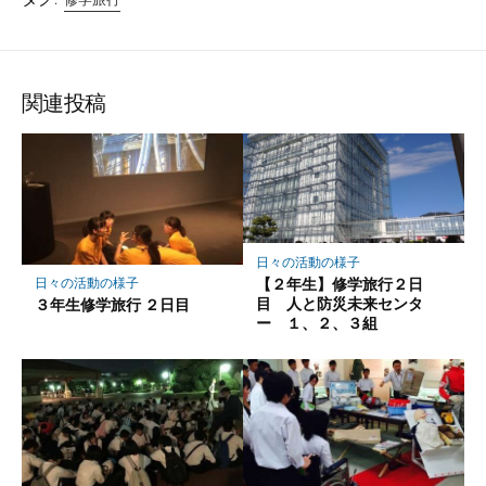
関連投稿
日々の活動の様子
【２年生】修学旅行２日
日々の活動の様子
目 人と防災未来センタ
３年生修学旅行 ２日目
ー １、２、３組