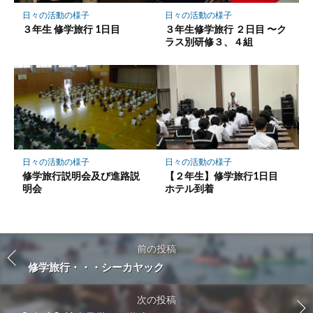
日々の活動の様子
日々の活動の様子
３年生 修学旅行 1日目
３年生修学旅行 ２日目 〜ク
ラス別研修３、４組
日々の活動の様子
日々の活動の様子
修学旅行説明会及び進路説
【２年生】修学旅行1日目
明会
ホテル到着
前の投稿
修学旅行・・・シーカヤック
次の投稿