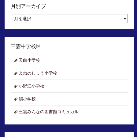
月別アーカイブ
月
別
ア
ー
カ
イ
三雲中学校区
ブ
天白小学校
よねのしょう小学校
小野江小学校
鵲小学校
三雲みんなの図書館コミュカル