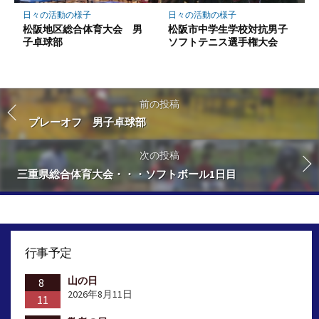
日々の活動の様子
日々の活動の様子
松阪地区総合体育大会 男
松阪市中学生学校対抗男子
子卓球部
ソフトテニス選手権大会
前の投稿
プレーオフ 男子卓球部
次の投稿
三重県総合体育大会・・・ソフトボール1日目
行事予定
山の日
8
2026年8月11日
11