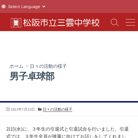
コ
ン
検
メ
索
ニ
テ
切
ュ
ン
り
ー
ツ
替
え
へ
ス
ホーム
>
日々の活動の様子
キ
男子卓球部
ッ
プ
公
カ
2021年7月22日
日々の活動の様子
開
テ
日
ゴ
リ
21日(水)に、３年生の引退式と引退試合を行いました。引退
ー
式では、３年生全員が後輩に向けてお話しをしてくれまし