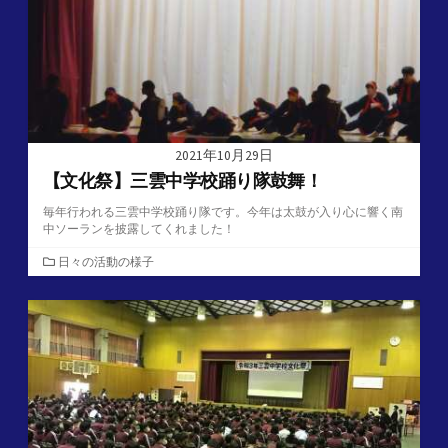
2021年10月29日
【文化祭】三雲中学校踊り隊鼓舞！
毎年行われる三雲中学校踊り隊です。今年は太鼓が入り心に響く南
中ソーランを披露してくれました！
カ
日々の活動の様子
テ
ゴ
リ
ー