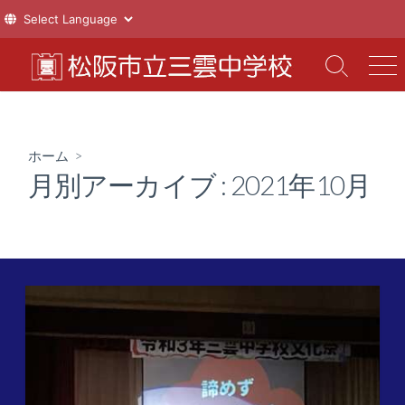
コ
ン
検
メ
索
ニ
テ
切
ュ
ン
り
ー
ツ
替
ホーム
>
え
へ
月別アーカイブ :
2021年10月
ス
キ
ッ
プ