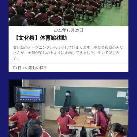
2021年10月29日
【文化祭】体育館移動
文化祭のオープニングがもう少しで始まります！生徒会役員のみな
さんが、全員が楽しめるように企画してきました。全力で楽しみ
ま...
カ
日々の活動の様子
テ
ゴ
リ
ー