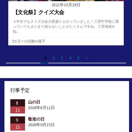
2021年10月29日
【文化祭】クイズ大会
３年生でもクイズ大会大変盛り上がっていました！三雲中学校に通
っていてもまだまだ知らないことがたくさんですね。三雲地域を
知...
カ
日々の活動の様子
テ
ゴ
投
1
2
3
4
5
»
リ
ー
稿
の
ペ
行事予定
ー
山の日
ジ
8
2026年8月11日
11
送
敬老の日
9
り
2026年9月15日
15