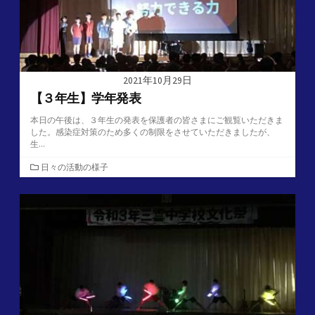
2021年10月29日
【３年生】学年発表
本日の午後は、３年生の発表を保護者の皆さまにご観覧いただきま
した。感染症対策のため多くの制限をさせていただきましたが、
生...
カ
日々の活動の様子
テ
ゴ
リ
ー