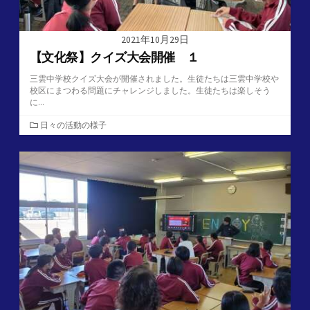
2021年10月29日
【文化祭】クイズ大会開催 １
三雲中学校クイズ大会が開催されました。生徒たちは三雲中学校や
校区にまつわる問題にチャレンジしました。生徒たちは楽しそう
に...
カ
日々の活動の様子
テ
ゴ
リ
ー