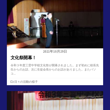
ー
2021年10月29日
文化祭開幕！
令和３年度三雲中学校文化祭が開幕されました。まず初めに校長先
生からのお話、次に生徒会長からのお話がありました。またバソ
コ...
カ
日々の活動の様子
テ
ゴ
リ
ー