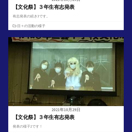
【文化祭】３年生有志発表
有志発表の続き3です。
カ
日々の活動の様子
テ
ゴ
リ
ー
2021年10月29日
【文化祭】３年生有志発表
発表の様子2です！