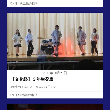
カ
日々の活動の様子
テ
ゴ
リ
ー
2021年10月29日
【文化祭】３年生発表
3年生の有志による発表の様子です。
カ
日々の活動の様子
テ
ゴ
リ