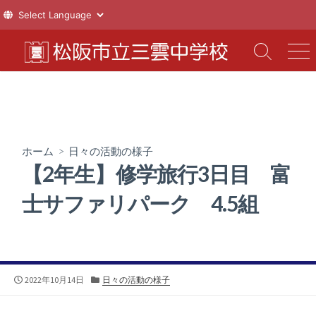
コ
ン
検
メ
索
ニ
テ
切
ュ
ン
り
ー
ツ
替
え
へ
ス
ホーム
>
日々の活動の様子
キ
【2年生】修学旅行3日目 富
ッ
プ
士サファリパーク 4.5組
公
カ
2022年10月14日
日々の活動の様子
開
テ
日
ゴ