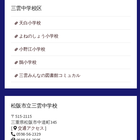
カ
イ
三雲中学校区
ブ
天白小学校
よねのしょう小学校
小野江小学校
鵲小学校
三雲みんなの図書館コミュカル
松阪市立三雲中学校
〒515-2115
三重県松阪市中道町345
[
交通アクセス
]
0598-56-2329