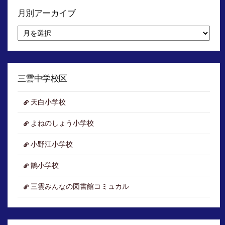
月別アーカイブ
月
別
ア
ー
カ
イ
三雲中学校区
ブ
天白小学校
よねのしょう小学校
小野江小学校
鵲小学校
三雲みんなの図書館コミュカル