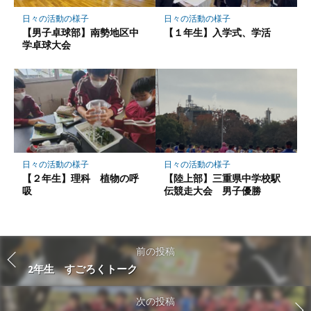
日々の活動の様子
日々の活動の様子
【男子卓球部】南勢地区中
【１年生】入学式、学活
学卓球大会
日々の活動の様子
日々の活動の様子
【２年生】理科 植物の呼
【陸上部】三重県中学校駅
吸
伝競走大会 男子優勝
前の投稿
2年生 すごろくトーク
次の投稿