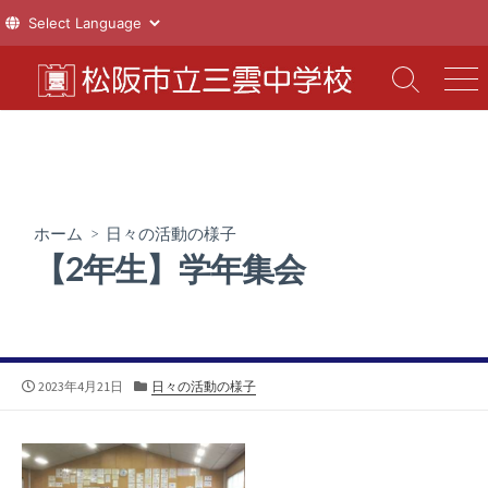
コ
ン
検
メ
索
ニ
テ
切
ュ
ン
り
ー
ツ
替
え
へ
ス
ホーム
>
日々の活動の様子
キ
【2年生】学年集会
ッ
プ
公
カ
2023年4月21日
日々の活動の様子
開
テ
日
ゴ
リ
ー