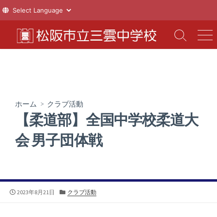
コ
ン
検
メ
索
ニ
テ
切
ュ
ン
り
ー
ツ
替
え
へ
ス
ホーム
>
クラブ活動
キ
【柔道部】全国中学校柔道大
ッ
プ
会 男子団体戦
公
カ
2023年8月21日
クラブ活動
開
テ
日
ゴ