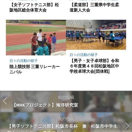
【女子ソフトテニス部】松
【柔道部】三重県中学生柔
阪地区総合体育大会
道新人大会
日々の活動の様子
【男子・女子卓球部】令和
日々の活動の様子
６年度第４８回松阪地区中
陸上競技部 三重リレーカー
学校卓球大会[団体戦]
ニバル
前の投稿
【MHKプロジェクト】海洋研究室
次の投稿
【男子ソフトテニス部】松阪市長杯 兼 松阪市中学生