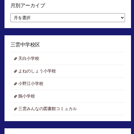
月別アーカイブ
月
別
ア
ー
カ
イ
三雲中学校区
ブ
天白小学校
よねのしょう小学校
小野江小学校
鵲小学校
三雲みんなの図書館コミュカル