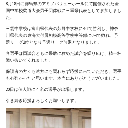
リ
8月18日に徳島県のアミノバリューホールにて開催された全
ー
国中学校柔道大会男子団体戦に三重県代表として参加しまし
た。
三雲中学校は富山県代表の芳野中学校に4-1で勝利し、神奈
川県代表の東海大付属相模高等学校中等部に0-4で敗れ、予
選リーグ2位となり予選リーグ敗退となりました。
各選手は両試合ともに果敢に攻めた試合を繰り広げ、精一杯
戦い抜いてくれました。
保護者の方々も遠方にも関わらず応援に来ていただき、選手
も心強かったと思います。本当にありがとうございました。
20日は個人戦に４名の選手が出場します。
引き続き応援よろしくお願いします。