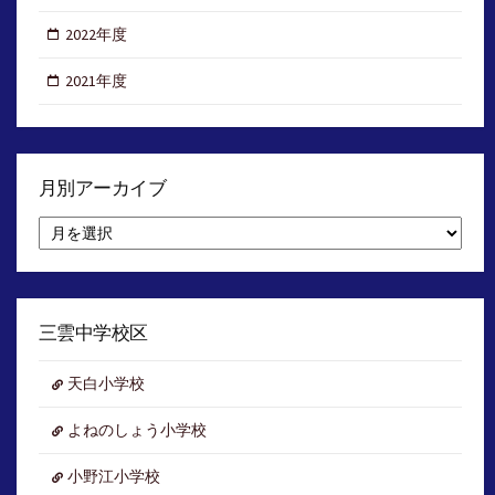
2022年度
2021年度
月別アーカイブ
月
別
ア
ー
カ
イ
三雲中学校区
ブ
天白小学校
よねのしょう小学校
小野江小学校