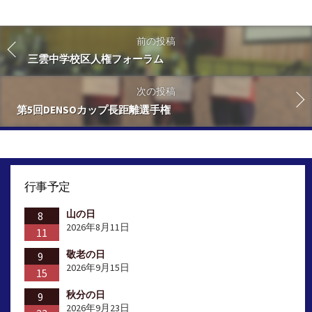
前の投稿
三雲中学校区人権フォーラム
次の投稿
第5回DENSOカップ長距離選手権
行事予定
山の日
8
2026年8月11日
11
敬老の日
9
2026年9月15日
15
秋分の日
9
2026年9月23日