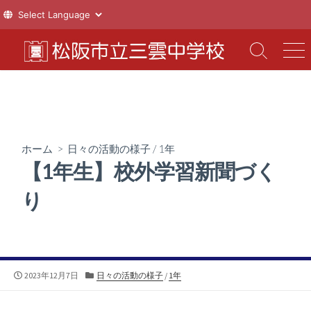
コ
ン
検
メ
索
ニ
テ
切
ュ
ン
り
ー
ツ
替
え
へ
ス
ホーム
>
日々の活動の様子
/
1年
キ
【1年生】校外学習新聞づく
ッ
プ
り
公
カ
2023年12月7日
日々の活動の様子
/
1年
開
テ
日
ゴ