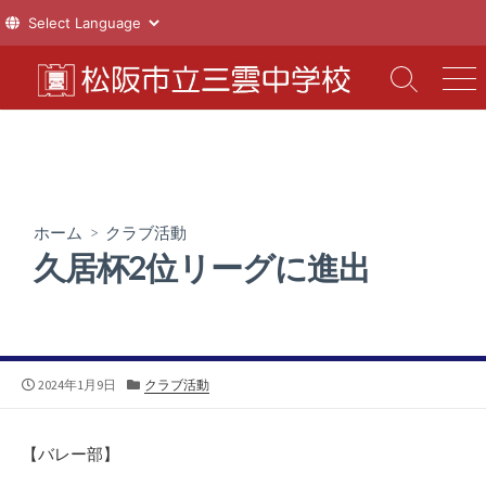
コ
ン
検
メ
索
ニ
テ
切
ュ
ン
り
ー
ツ
替
え
へ
ス
ホーム
>
クラブ活動
キ
久居杯2位リーグに進出
ッ
プ
公
カ
2024年1月9日
クラブ活動
開
テ
日
ゴ
リ
【バレー部】
ー