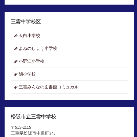
ア
ー
カ
イ
三雲中学校区
ブ
天白小学校
よねのしょう小学校
小野江小学校
鵲小学校
三雲みんなの図書館コミュカル
松阪市立三雲中学校
〒515-2115
三重県松阪市中道町345