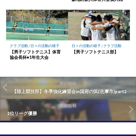
クラブ活動
/
日々の活動の様子
日々の活動の様子
/
クラブ活動
【男子ソフトテニス】体育
【男子ソフトテニス部】
協会長杯•1年生大会
前の投稿
【陸上競技部】冬季強化練習会in国府の浜(志摩市)part2
次の投稿
2位リーグ優勝