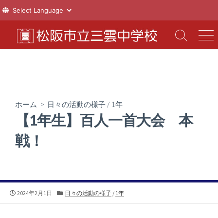
コ
ン
検
メ
索
ニ
テ
切
ュ
ン
り
ー
ツ
替
え
へ
ス
ホーム
>
日々の活動の様子
/
1年
キ
【1年生】百人一首大会 本
ッ
プ
戦！
公
カ
2024年2月1日
日々の活動の様子
/
1年
開
テ
日
ゴ