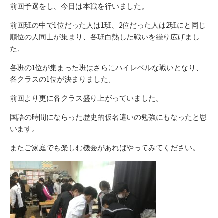
リ
前回予選をし、今日は本戦を行いました。
ー
前回班の中で1位だった人は1班、2位だった人は2班にと同じ
順位の人同士が集まり、各班白熱した戦いを繰り広げまし
た。
各班の1位が集まった班はさらにハイレベルな戦いとなり、
各クラスの1位が決まりました。
前回より更に各クラス盛り上がっていました。
国語の時間にならった歴史的仮名遣いの勉強にもなったと思
います。
またご家庭でも楽しむ機会があればやってみてください。