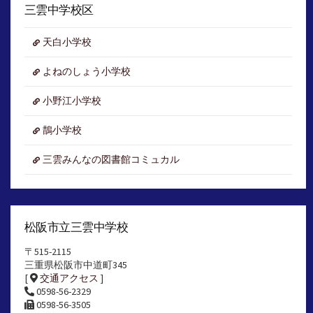
イ
三雲中学校区
ブ
天白小学校
よねのしょう小学校
小野江小学校
鵲小学校
三雲みんなの図書館コミュカル
松阪市立三雲中学校
〒515-2115
三重県松阪市中道町345
[
交通アクセス
]
0598-56-2329
0598-56-3505