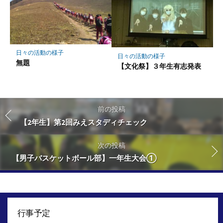
日々の活動の様子
日々の活動の様子
無題
【文化祭】３年生有志発表
前の投稿
【2年生】第2回みえスタディチェック
次の投稿
【男子バスケットボール部】一年生大会①
行事予定