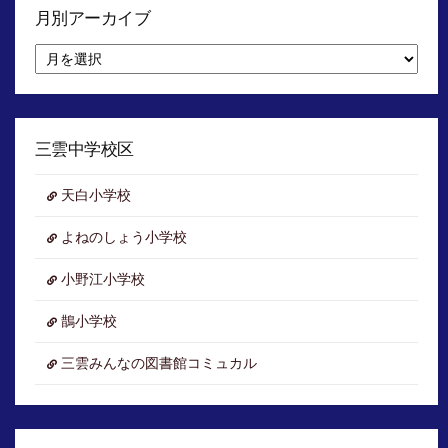
月別アーカイブ
月
別
ア
ー
カ
イ
三雲中学校区
ブ
天白小学校
よねのしょう小学校
小野江小学校
鵲小学校
三雲みんなの図書館コミュカル