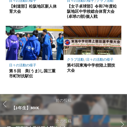
日々の活動の様子
日々の活動の様子
/
クラブ活動
【剣道部】松阪地区新人体
【女子卓球部】令和7年度松
育大会
阪地区中学校総合体育大会
(卓球の部)個人戦
クラブ活動
/
日々の活動の様子
第45回東海中学校陸上競技
日々の活動の様子
大会
第５回 美(うま)し国三重
市町対抗駅伝
前の投稿
【3年生】MHK
次の投稿