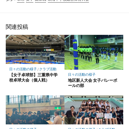
関連投稿
日々の活動の様子
/
クラブ活動
【女子卓球部】三重県中学
日々の活動の様子
校卓球大会（個人戦）
地区新人大会 女子バレーボ
ールの部