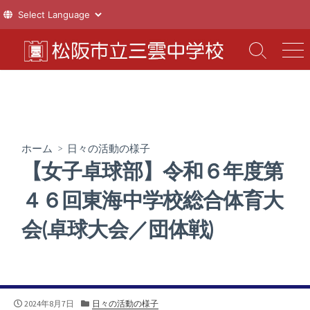
コ
ン
検
メ
索
ニ
テ
切
ュ
ン
り
ー
ツ
替
え
へ
ス
ホーム
>
日々の活動の様子
キ
【女子卓球部】令和６年度第
ッ
プ
４６回東海中学校総合体育大
会(卓球大会／団体戦)
公
カ
2024年8月7日
日々の活動の様子