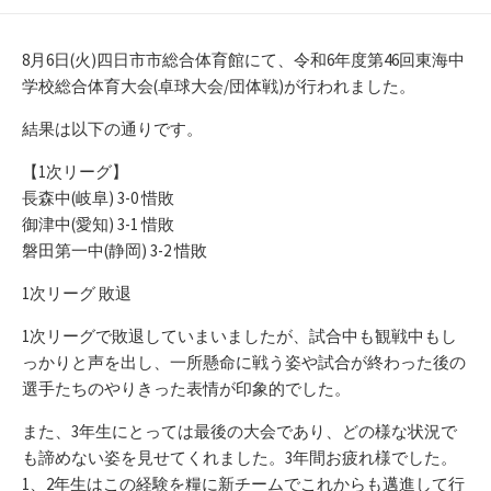
開
テ
日
ゴ
リ
8月6日(火)四日市市総合体育館にて、令和6年度第46回東海中
ー
学校総合体育大会(卓球大会/団体戦)が行われました。
結果は以下の通りです。
【1次リーグ】
長森中(岐阜) 3-0 惜敗
御津中(愛知) 3-1 惜敗
磐田第一中(静岡) 3-2 惜敗
1次リーグ 敗退
1次リーグで敗退していまいましたが、試合中も観戦中もし
っかりと声を出し、一所懸命に戦う姿や試合が終わった後の
選手たちのやりきった表情が印象的でした。
また、3年生にとっては最後の大会であり、どの様な状況で
も諦めない姿を見せてくれました。3年間お疲れ様でした。
1、2年生はこの経験を糧に新チームでこれからも邁進して行