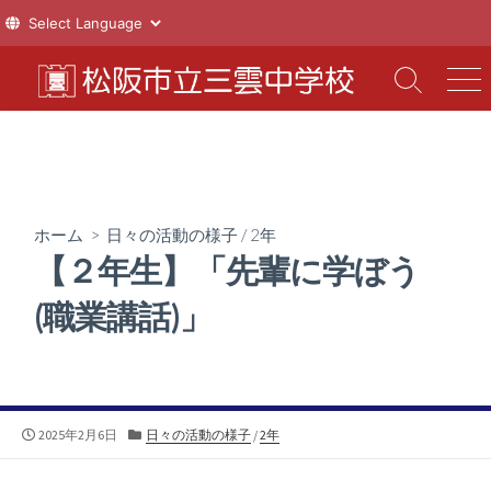
コ
ン
検
メ
索
ニ
テ
切
ュ
ン
り
ー
ツ
替
え
へ
ス
ホーム
>
日々の活動の様子
/
2年
キ
【２年生】「先輩に学ぼう
ッ
プ
(職業講話)」
公
カ
2025年2月6日
日々の活動の様子
/
2年
開
テ
日
ゴ