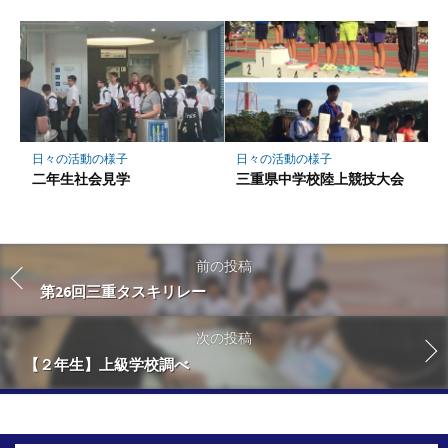
日々の活動の様子
日々の活動の様子
二年生社会見学
三重県中学校陸上競技大会
前の投稿
第26回三重タスキリレー
次の投稿
【２年生】上級学校調べ