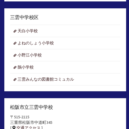
ア
ー
カ
イ
三雲中学校区
ブ
天白小学校
よねのしょう小学校
小野江小学校
鵲小学校
三雲みんなの図書館コミュカル
松阪市立三雲中学校
〒515-2115
三重県松阪市中道町345
[
交通アクセス
]