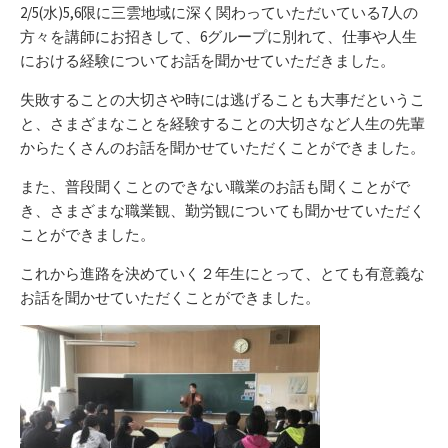
リ
2/5(水)5,6限に三雲地域に深く関わっていただいている7人の
ー
方々を講師にお招きして、6グループに別れて、仕事や人生
における経験についてお話を聞かせていただきました。
失敗することの大切さや時には逃げることも大事だというこ
と、さまざまなことを経験することの大切さなど人生の先輩
からたくさんのお話を聞かせていただくことができました。
また、普段聞くことのできない職業のお話も聞くことがで
き、さまざまな職業観、勤労観についても聞かせていただく
ことができました。
これから進路を決めていく２年生にとって、とても有意義な
お話を聞かせていただくことができました。