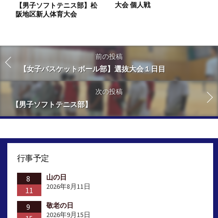
大会 個人戦
【男子ソフトテニス部】松
阪地区新人体育大会
前の投稿
【女子バスケットボール部】選抜大会１日目
次の投稿
【男子ソフトテニス部】
行事予定
山の日
8
2026年8月11日
11
敬老の日
9
2026年9月15日