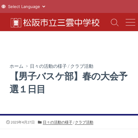
コ
ン
検
メ
索
ニ
テ
切
ュ
ン
り
ー
ツ
替
え
へ
ス
ホーム
>
日々の活動の様子
/
クラブ活動
キ
【男子バスケ部】春の大会予
ッ
プ
選１日目
公
カ
2025年4月27日
日々の活動の様子
/
クラブ活動
開
テ
日
ゴ