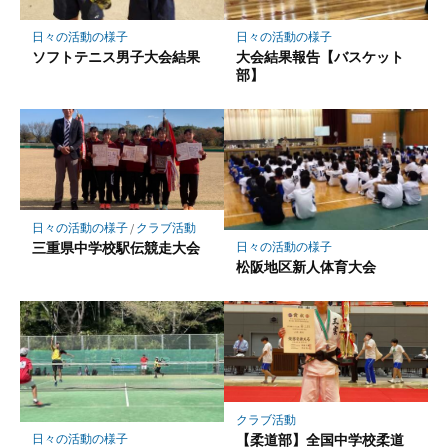
日々の活動の様子
日々の活動の様子
ソフトテニス男子大会結果
大会結果報告【バスケット
部】
日々の活動の様子
/
クラブ活動
三重県中学校駅伝競走大会
日々の活動の様子
松阪地区新人体育大会
クラブ活動
【柔道部】全国中学校柔道
日々の活動の様子