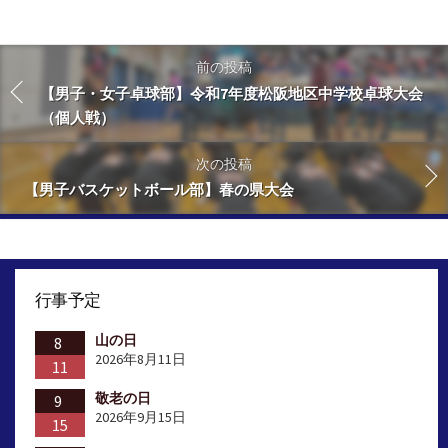
前の投稿
【男子・女子卓球部】令和7年度松阪地区中学校卓球大会
（個人戦）
次の投稿
【男子バスケットボール部】春の県大会
行事予定
山の日
8
2026年8月11日
11
敬老の日
9
2026年9月15日
15