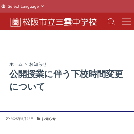
コ
ン
検
メ
索
ニ
テ
切
ュ
ン
り
ー
ツ
替
え
へ
ス
ホーム
>
お知らせ
キ
公開授業に伴う下校時間変更
ッ
プ
について
公
カ
2025年5月28日
お知らせ
開
テ
日
ゴ