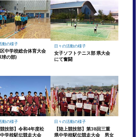
活動の様子
日々の活動の様子
地区中学校総合体育大会
女子ソフトテニス部 県大会
卓球の部)
にて奮闘
活動の様子
日々の活動の様子
競技部】令和4年度松
【陸上競技部】第38回三重
区中学校駅伝競走大会
県中学校駅伝競走大会 男女