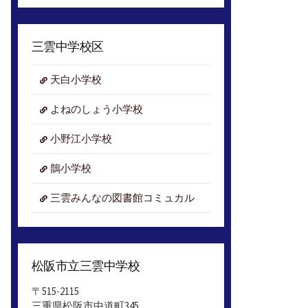
ア
ー
カ
三雲中学校区
イ
ブ
天白小学校
よねのしょう小学校
小野江小学校
鵲小学校
三雲みんなの図書館コミュカル
松阪市立三雲中学校
〒515-2115
三重県松阪市中道町345