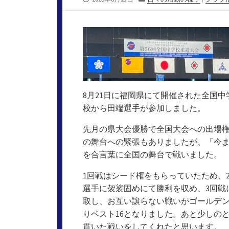
開
テ
日
ゴ
リ
ー
8月21日に福岡県にて開催された全国
校から田端選手が参加しました。
先月の県大会優勝で全国大会への出場
の舞台への緊張もありましたが、「今
を合言葉に全国の舞台で戦いました。
1回戦はシード権をもらっていたため、
選手に袈裟固めにて勝利を収め、3回戦
取し、お互い譲らない戦いがゴールデン
りベスト16となりました。あと少しの
貫いた戦いをしてくれたと思います。