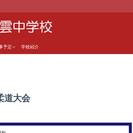
近の行事予定
事予定
学校紹介
間行事予定（5月1日更
）
柔道大会
活動