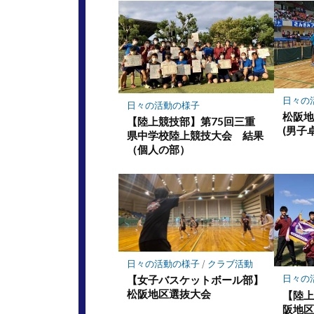
日々の
日々の活動の様子
松阪
【陸上競技部】第75回三重
(男子
県中学校陸上競技大会 結果
（個人の部）
日々の活動の様子
/
クラブ活動
日々の
【女子バスケットボール部】
松阪地区選抜大会
【陸上
阪地