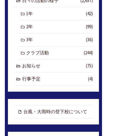
日々の活動の様子
(2,657)
1年
(42)
2年
(99)
3年
(36)
クラブ活動
(244)
お知らせ
(75)
行事予定
(4)
台風・大雨時の登下校について