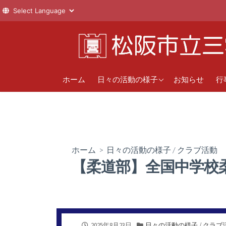
コ
ン
テ
ン
1年
直
ツ
ホーム
日々の活動の様子
お知らせ
行
へ
2年
年
ス
新
3年
キ
ッ
クラブ活動
プ
ホーム
>
日々の活動の様子
/
クラブ活動
【柔道部】全国中学校
公
カ
2025年8月23日
日々の活動の様子
/
クラブ