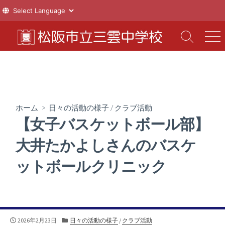
コ
ン
検
メ
索
ニ
テ
切
ュ
ン
り
ー
ツ
替
え
へ
ス
ホーム
>
日々の活動の様子
/
クラブ活動
キ
【女子バスケットボール部】
ッ
プ
大井たかよしさんのバスケ
ットボールクリニック
公
カ
2026年2月23日
日々の活動の様子
/
クラブ活動