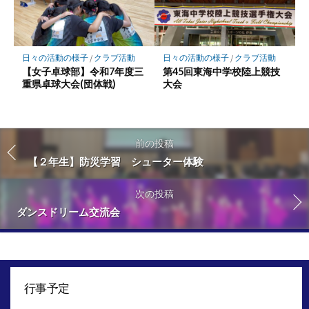
日々の活動の様子
/
クラブ活動
日々の活動の様子
/
クラブ活動
【女子卓球部】令和7年度三
第45回東海中学校陸上競技
重県卓球大会(団体戦)
大会
前の投稿
【２年生】防災学習 シューター体験
次の投稿
ダンスドリーム交流会
行事予定