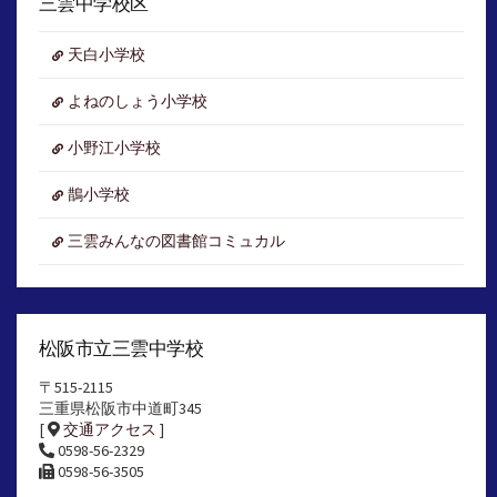
イ
三雲中学校区
ブ
天白小学校
よねのしょう小学校
小野江小学校
鵲小学校
三雲みんなの図書館コミュカル
松阪市立三雲中学校
〒515-2115
三重県松阪市中道町345
[
交通アクセス
]
0598-56-2329
0598-56-3505