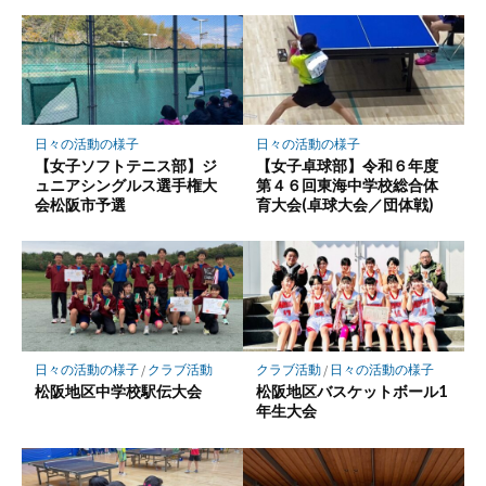
日々の活動の様子
日々の活動の様子
【女子ソフトテニス部】ジ
【女子卓球部】令和６年度
ュニアシングルス選手権大
第４６回東海中学校総合体
会松阪市予選
育大会(卓球大会／団体戦)
日々の活動の様子
/
クラブ活動
クラブ活動
/
日々の活動の様子
松阪地区中学校駅伝大会
松阪地区バスケットボール1
年生大会