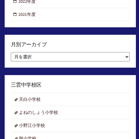
2022年度
2021年度
月別アーカイブ
月
別
ア
ー
カ
イ
三雲中学校区
ブ
天白小学校
よねのしょう小学校
小野江小学校
鵲小学校