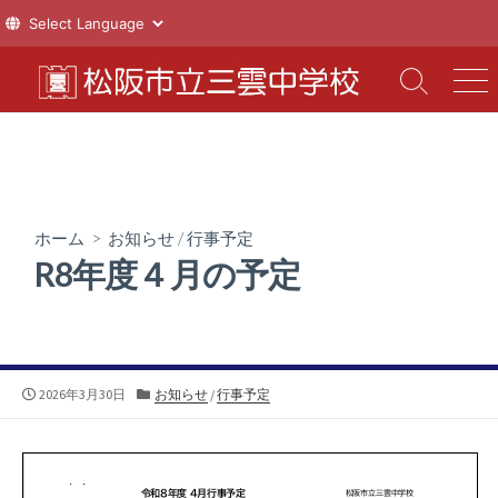
コ
ン
検
メ
索
ニ
テ
切
ュ
ン
り
ー
ツ
替
え
へ
ス
ホーム
>
お知らせ
/
行事予定
キ
R8年度４月の予定
ッ
プ
公
カ
2026年3月30日
お知らせ
/
行事予定
開
テ
日
ゴ
リ
ー