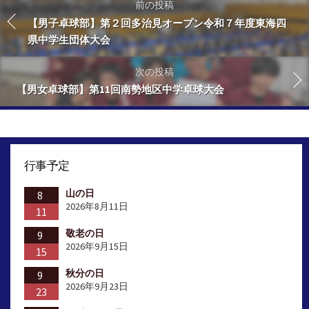
前の投稿
【男子卓球部】第２回多治見オープン令和７年度東海四
県中学生団体大会
次の投稿
【男女卓球部】第11回南勢地区中学卓球大会
行事予定
山の日
8
2026年8月11日
11
敬老の日
9
2026年9月15日
15
秋分の日
9
2026年9月23日
23