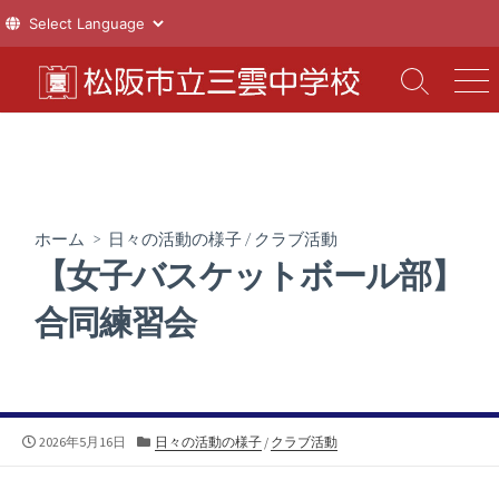
コ
ン
検
メ
索
ニ
テ
切
ュ
ン
り
ー
ツ
替
え
へ
ス
ホーム
>
日々の活動の様子
/
クラブ活動
キ
【女子バスケットボール部】
ッ
プ
合同練習会
公
カ
2026年5月16日
日々の活動の様子
/
クラブ活動
開
テ
日
ゴ