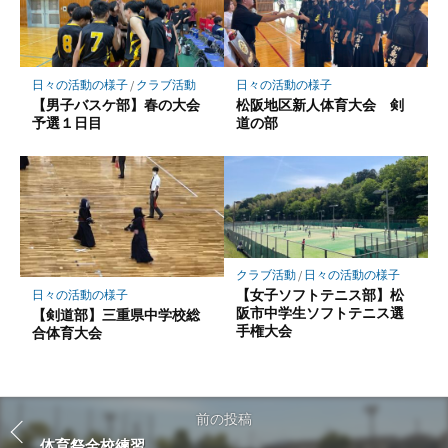
日々の活動の様子
/
クラブ活動
日々の活動の様子
【男子バスケ部】春の大会
松阪地区新人体育大会 剣
予選１日目
道の部
クラブ活動
/
日々の活動の様子
【女子ソフトテニス部】松
日々の活動の様子
阪市中学生ソフトテニス選
【剣道部】三重県中学校総
手権大会
合体育大会
前の投稿
体育祭全校練習