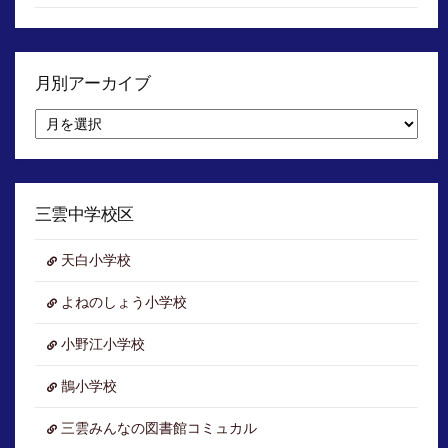
月別アーカイブ
月
別
ア
ー
カ
イ
三雲中学校区
ブ
天白小学校
よねのしょう小学校
小野江小学校
鵲小学校
三雲みんなの図書館コミュカル