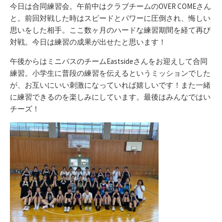
リ
今日は合同練習会。午前中はクラブチームのOVER COMEさん
ー
と。前回対戦した時はスピードとパワーに圧倒され、悔しい
思いをした相手。ここ数ヶ月のハードな練習期間を経て再び
対戦。今日は練習の成果が出せたと思います！
午後からはミニバスのチームEastsideさんをお迎えして合同
練習。小学生に普段の練習を伝えるというミッションでした
が、お互いにいい刺激になっていれば嬉しいです！また一緒
に練習できるのを楽しみにしています。最後はみんなではい
チーズ！