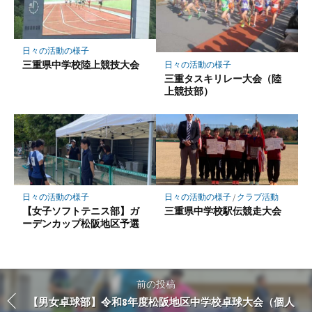
日々の活動の様子
三重県中学校陸上競技大会
日々の活動の様子
三重タスキリレー大会（陸
上競技部）
日々の活動の様子
日々の活動の様子
/
クラブ活動
【女子ソフトテニス部】ガ
三重県中学校駅伝競走大会
ーデンカップ松阪地区予選
前の投稿
【男女卓球部】令和8年度松阪地区中学校卓球大会（個人