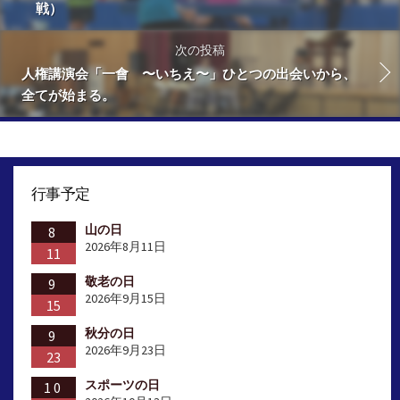
戦）
次の投稿
人権講演会「一會 〜いちえ〜」ひとつの出会いから、
全てが始まる。
行事予定
山の日
8
2026年8月11日
11
敬老の日
9
2026年9月15日
15
秋分の日
9
2026年9月23日
23
スポーツの日
10