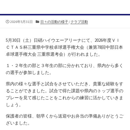
公
カ
2026年5月31日
日々の活動の様子
/
クラブ活動
開
テ
日
ゴ
リ
5月30日（土）日硝ハイウエーアリーナにて、2026年度ＶＩ
ー
ＣＴＡＳ杯三重県中学校卓球選手権大会（兼第78回中部日本
卓球選手権大会 三重県選考会）が行われました。
１・２年生の部と３年生の部に分かれており、県内から多く
の選手が参加しました。
県内の様々な選手と試合をさせていただき、貴重な経験をす
ることができました。試合で得た課題や県内のトップ選手の
プレーを見て感じたことをこれからの練習に活かしていきま
しょう。
保護者の皆様、朝早くから送迎やお弁当の準備ありがとうご
ざいました。