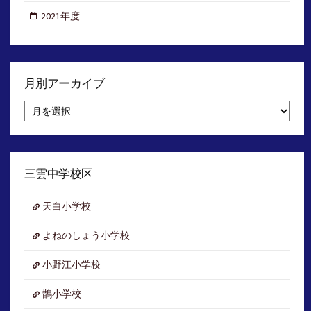
2021年度
月別アーカイブ
月
別
ア
ー
カ
イ
三雲中学校区
ブ
天白小学校
よねのしょう小学校
小野江小学校
鵲小学校