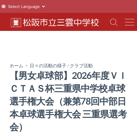
コ
ン
検
メ
索
ニ
テ
切
ュ
ン
り
ー
ツ
替
え
へ
ス
ホーム
>
日々の活動の様子
/
クラブ活動
キ
【男女卓球部】2026年度ＶＩ
ッ
プ
ＣＴＡＳ杯三重県中学校卓球
選手権大会（兼第78回中部日
本卓球選手権大会 三重県選考
会）