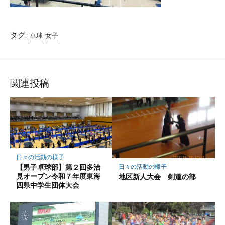
タグ:
卓球
女子
関連投稿
日々の活動の様子
【男子卓球部】第２回多治
日々の活動の様子
見オープン令和７年度東海
地区新人大会 剣道の部
四県中学生団体大会