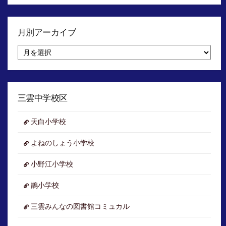
月別アーカイブ
月
別
ア
ー
カ
イ
三雲中学校区
ブ
天白小学校
よねのしょう小学校
小野江小学校
鵲小学校
三雲みんなの図書館コミュカル