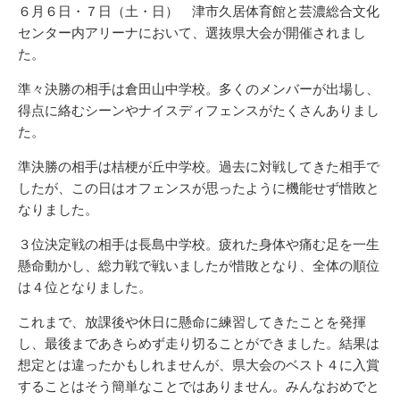
リ
６月６日・７日（土・日） 津市久居体育館と芸濃総合文化
ー
センター内アリーナにおいて、選抜県大会が開催されまし
た。
準々決勝の相手は倉田山中学校。多くのメンバーが出場し、
得点に絡むシーンやナイスディフェンスがたくさんありまし
た。
準決勝の相手は桔梗が丘中学校。過去に対戦してきた相手で
したが、この日はオフェンスが思ったように機能せず惜敗と
なりました。
３位決定戦の相手は長島中学校。疲れた身体や痛む足を一生
懸命動かし、総力戦で戦いましたが惜敗となり、全体の順位
は４位となりました。
これまで、放課後や休日に懸命に練習してきたことを発揮
し、最後まであきらめず走り切ることができました。結果は
想定とは違ったかもしれませんが、県大会のベスト４に入賞
することはそう簡単なことではありません。みんなおめでと