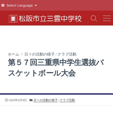
コ
ン
検
メ
索
ニ
テ
切
ュ
ン
り
ー
ツ
替
え
へ
ス
ホーム
>
日々の活動の様子
/
クラブ活動
キ
第５７回三重県中学生選抜バ
ッ
プ
スケットボール大会
公
カ
2026年6月8日
日々の活動の様子
/
クラブ活動
開
テ
日
ゴ