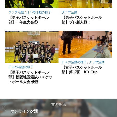
クラブ活動
/
日々の活動の様子
クラブ活動
【男子バスケットボール
【男子バスケットボール
部】一年生大会①
部】プレ新人戦！
日々の活動の様子
/
クラブ活動
【女子バスケットボール
日々の活動の様子
部】第17回 K’z Cup
【男子バスケットボール
部】松阪地区選抜バスケッ
トボール大会 優勝
前の投稿
オンライン夕活