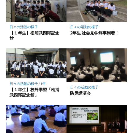
日々の活動の様子
日々の活動の様子
【１年生】松浦武四郎記念
2年生 社会見学無事到着！
館
日々の活動の様子
/
1年
日々の活動の様子
【１年生】校外学習「松浦
防災講演会
武四郎記念館」