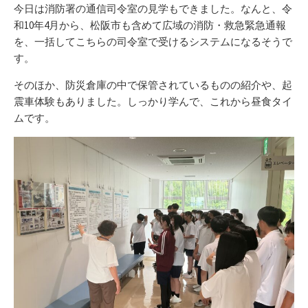
リ
今日は消防署の通信司令室の見学もできました。なんと、令
ー
和10年4月から、松阪市も含めて広域の消防・救急緊急通報
を、一括してこちらの司令室で受けるシステムになるそうで
す。
そのほか、防災倉庫の中で保管されているものの紹介や、起
震車体験もありました。しっかり学んで、これから昼食タイ
ムです。