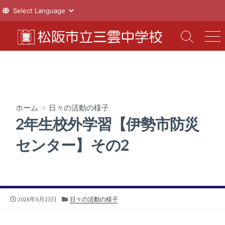
コ
ン
検
メ
索
ニ
テ
切
ュ
ン
り
ー
ツ
替
え
へ
ス
ホーム
>
日々の活動の様子
キ
2年生校外学習【伊勢市防災
ッ
プ
センター】その2
公
カ
2026年6月23日
日々の活動の様子
開
テ
日
ゴ