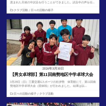
恵まれた天候の中試合を行うことができました。試合中の声を出...
カ
クラブ活動
/
日々の活動の様子
テ
ゴ
リ
ー
2026年3月30日
【男女卓球部】第11回南勢地区中学卓球大会
3月29日（日）三重交通Gスポーツの杜伊勢 体育館にて、第11回南
勢地区中学卓球大会（団体戦）が行われました。 結果は以...
カ
日々の活動の様子
/
クラブ活動
テ
ゴ