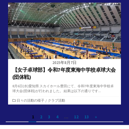
ゴ
リ
ー
2025年8月7日
【女子卓球部】令和7年度東海中学校卓球大会
(団体戦)
8月6日(水)愛知県 スカイホール豊田にて、令和7年度東海中学校卓
球大会(団体戦)が行われました。 結果は以下の通りです...
カ
日々の活動の様子
/
クラブ活動
テ
ゴ
投
1
2
3
4
…
12
13
»
リ
ー
稿