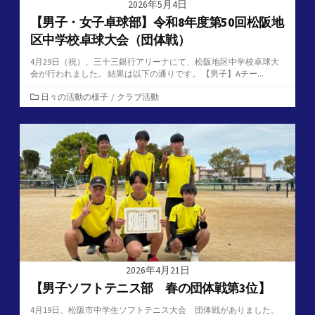
2026年5月4日
【男子・女子卓球部】令和8年度第50回松阪地
区中学校卓球大会（団体戦）
4月29日（祝）、三十三銀行アリーナにて、松阪地区中学校卓球大
会が行われました。 結果は以下の通りです。 【男子】Aチー...
カ
日々の活動の様子
/
クラブ活動
テ
ゴ
リ
ー
2026年4月21日
【男子ソフトテニス部 春の団体戦第3位】
4月19日、松阪市中学生ソフトテニス大会 団体戦がありました。