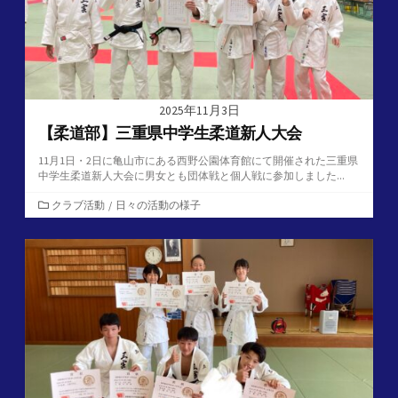
2025年11月3日
【柔道部】三重県中学生柔道新人大会
11月1日・2日に亀山市にある西野公園体育館にて開催された三重県
中学生柔道新人大会に男女とも団体戦と個人戦に参加しました...
カ
クラブ活動
/
日々の活動の様子
テ
ゴ
リ
ー