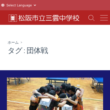
コ
ン
検
メ
索
ニ
テ
切
ュ
ン
り
ー
ツ
替
ホーム
>
え
へ
タグ :
団体戦
ス
キ
ッ
プ