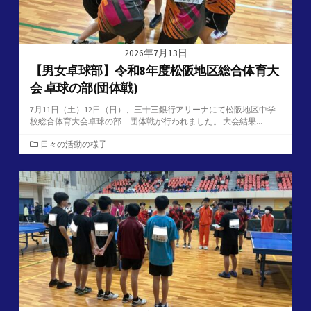
2026年7月13日
【男女卓球部】令和8年度松阪地区総合体育大
会 卓球の部(団体戦)
7月11日（土）12日（日）、三十三銀行アリーナにて松阪地区中学
校総合体育大会卓球の部 団体戦が行われました。 大会結果...
カ
日々の活動の様子
テ
ゴ
リ
ー