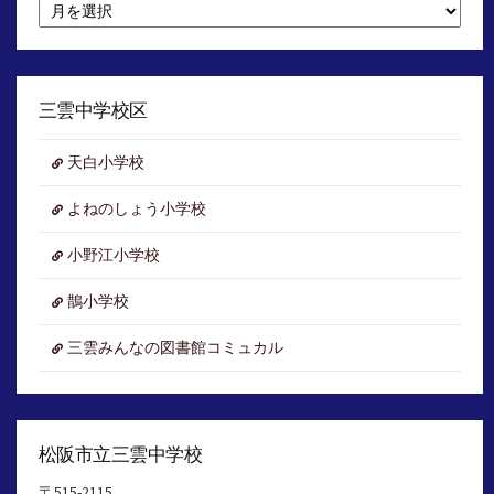
月
別
ア
ー
カ
イ
三雲中学校区
ブ
天白小学校
よねのしょう小学校
小野江小学校
鵲小学校
三雲みんなの図書館コミュカル
松阪市立三雲中学校
〒515-2115