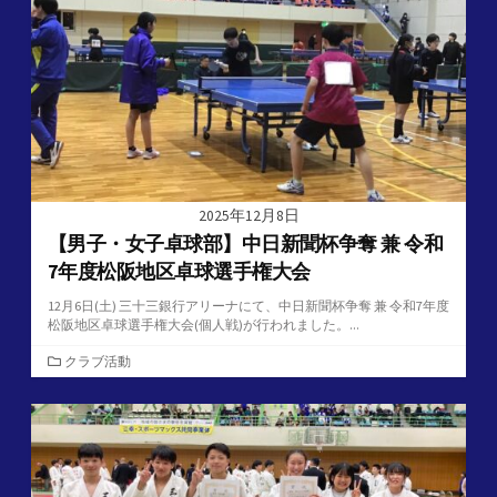
リ
ー
2025年12月8日
【男子・女子卓球部】中日新聞杯争奪 兼 令和
7年度松阪地区卓球選手権大会
12月6日(土) 三十三銀行アリーナにて、中日新聞杯争奪 兼 令和7年度
松阪地区卓球選手権大会(個人戦)が行われました。...
カ
クラブ活動
テ
ゴ
リ
ー