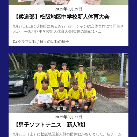
2025年9月29日
【柔道部】松阪地区中学校新人体育大会
9月27日(土)に明和町にあるDreamオーシャン総合体育館にて開催さ
れた、松阪地区中学校新人体育大会(柔道の部)に1・...
カ
クラブ活動
/
日々の活動の様子
テ
ゴ
リ
ー
2025年9月23日
【男子ソフトテニス 新人戦】
9月20日（土）に松阪地区新人戦の団体戦がありました。新チーム