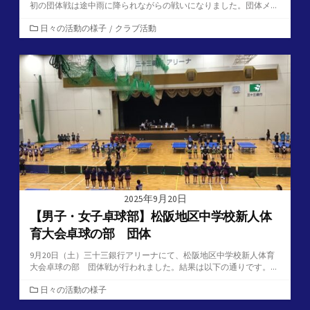
初の団体戦は途中雨に降られながらの戦いになりました。団体メ...
カ
日々の活動の様子
/
クラブ活動
テ
ゴ
リ
ー
2025年9月20日
【男子・女子卓球部】松阪地区中学校新人体
育大会卓球の部 団体
9月20日（土）三十三銀行アリーナにて、松阪地区中学校新人体育
大会卓球の部 団体戦が行われました。結果は以下の通りです。...
カ
日々の活動の様子
テ