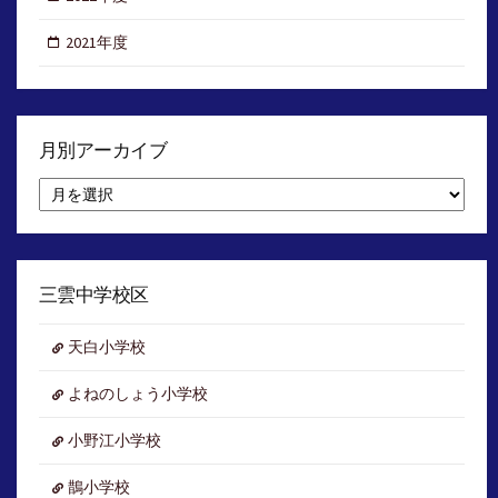
2021年度
月別アーカイブ
月
別
ア
ー
カ
イ
三雲中学校区
ブ
天白小学校
よねのしょう小学校
小野江小学校
鵲小学校