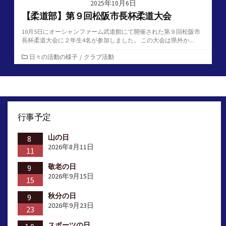
2025年10月6日
【柔道部】第９回松阪市長杯柔道大会
10月5日にオーシャンファーム武道館にて開催された第９回松阪市
長杯柔道大会に２年生4名が参加しました。 この大会は県外か...
カ
日々の活動の様子
/
クラブ活動
テ
ゴ
リ
ー
行事予定
山の日
8
2026年8月11日
11
敬老の日
9
2026年9月15日
15
秋分の日
9
2026年9月23日
23
スポーツの日