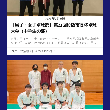
2026年2月9日
【男子・女子卓球部】第21回松阪市長杯卓球
大会（中学生の部）
２月７日（土）三十三銀行アリーナにて、第21回松阪市長杯卓球大
会（中学生の部）が行われました。結果は以下の通りです。 男...
カ
クラブ活動
/
日々の活動の様子
テ
ゴ
リ
ー