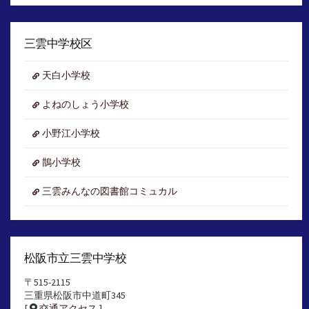
ア
ー
カ
イ
三雲中学校区
ブ
天白小学校
よねのしょう小学校
小野江小学校
鵲小学校
三雲みんなの図書館コミュカル
松阪市立三雲中学校
〒515-2115
三重県松阪市中道町345
[
交通アクセス
]