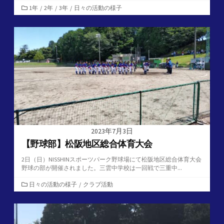
カ
1年
/
2年
/
3年
/
日々の活動の様子
テ
ゴ
リ
ー
2023年7月3日
【野球部】松阪地区総合体育大会
2日（日）NISSHINスポーツパーク野球場にて松阪地区総合体育大会
野球の部が開催されました。三雲中学校は一回戦で三重中...
カ
日々の活動の様子
/
クラブ活動
テ
ゴ
リ
ー