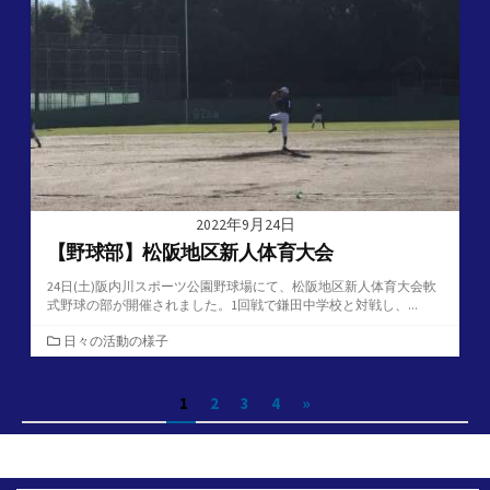
2022年9月24日
【野球部】松阪地区新人体育大会
24日(土)阪内川スポーツ公園野球場にて、松阪地区新人体育大会軟
式野球の部が開催されました。1回戦で鎌田中学校と対戦し、...
カ
日々の活動の様子
テ
ゴ
投
1
2
3
4
»
リ
ー
稿
の