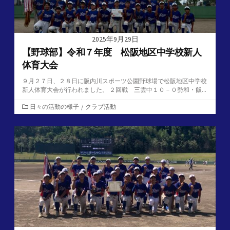
2025年9月29日
【野球部】令和７年度 松阪地区中学校新人
体育大会
９月２７日、２８日に阪内川スポーツ公園野球場で松阪地区中学校
新人体育大会が行われました。 ２回戦 三雲中１０－０勢和・飯...
カ
日々の活動の様子
/
クラブ活動
テ
ゴ
リ
ー