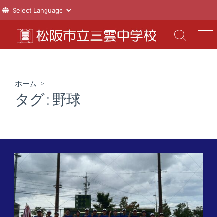
コ
ン
検
メ
索
ニ
テ
切
ュ
ン
り
ー
ツ
替
ホーム
>
え
へ
タグ :
野球
ス
キ
ッ
プ