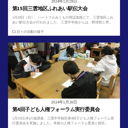
2024年1月29日
第15回三雲地区ふれあい駅伝大会
1月28日（日）、ハートフルみくもの周辺道路にて、三雲地区ふれ
あい駅伝大会が行われました。 三雲中学校からは、野球部と男...
カ
日々の活動の様子
テ
ゴ
リ
ー
2024年1月26日
第4回子ども人権フォーラム実行委員会
1月25日(木)の放課後、三雲中学校区第4回子ども人権フォーラム実
行委員会を実施しました。本校の人権フォーラム委員と校区...