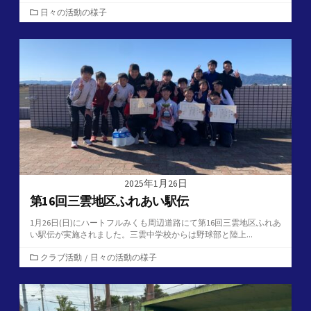
カ
日々の活動の様子
テ
ゴ
リ
ー
2025年1月26日
第16回三雲地区ふれあい駅伝
1月26日(日)にハートフルみくも周辺道路にて第16回三雲地区ふれあ
い駅伝が実施されました。三雲中学校からは野球部と陸上...
カ
クラブ活動
/
日々の活動の様子
テ
ゴ
リ
ー