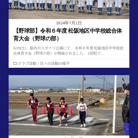
2024年7月1日
【野球部】令和６年度 松阪地区中学校総合体
育大会（野球の部）
6/29(土)、阪内川スポーツ公園にて、 令和６年度 松阪地区中学校総
合体育大会（野球の部）が開催されました。 1回戦で...
カ
クラブ活動
/
日々の活動の様子
テ
ゴ
リ
ー