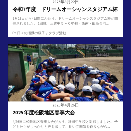
2025年8月22日
令和7年度 ドリームオーシャンスタジアム杯
8月19日から4日間にわたり、ドリームオーシャンスタジアム杯が開
催されました。 1回戦 三雲中５－０勢和・飯南・飯高合同...
カ
日々の活動の様子
/
クラブ活動
テ
ゴ
リ
ー
2025年4月26日
2025年度松阪地区春季大会
4/26日に松阪地区春季大会があり、鎌田中学校と対戦しました。 子
どもたちがしっかりと声を出して、良い雰囲気を作りながら...