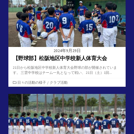
2024年9月29日
【野球部】松阪地区中学校新人体育大会
21日から松阪地区中学校新人体育大会野球の部が開催されていま
す。 三雲中学校はチーム一丸となって戦い、 21日（土）1回...
カ
日々の活動の様子
/
クラブ活動
テ
ゴ
リ
ー