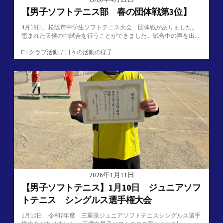
【男子ソフトテニス部 春の団体戦第3位】
4月19日、松阪市中学生ソフトテニス大会 団体戦がありました。
恵まれた天候の中試合を行うことができました。試合中の声を出...
カ
クラブ活動
/
日々の活動の様子
テ
ゴ
リ
ー
2026年1月11日
【男子ソフトテニス】1月10日 ジュニアソフ
トテニス シングルス選手権大会
1月10日 令和7年度 三重県ジュニアソフトテニスシングルス選手