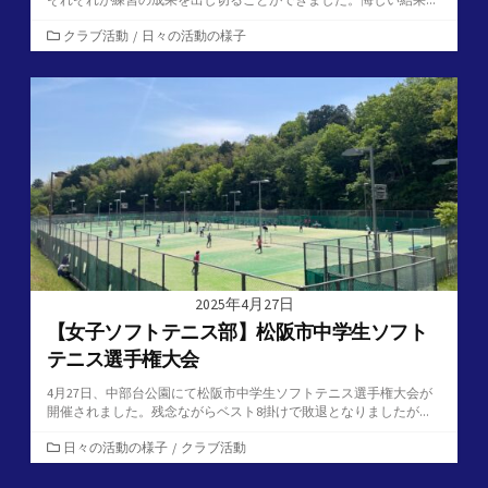
カ
クラブ活動
/
日々の活動の様子
テ
ゴ
リ
ー
2025年4月27日
【女子ソフトテニス部】松阪市中学生ソフト
テニス選手権大会
4月27日、中部台公園にて松阪市中学生ソフトテニス選手権大会が
開催されました。残念ながらベスト8掛けで敗退となりましたが...
カ
日々の活動の様子
/
クラブ活動
テ
ゴ