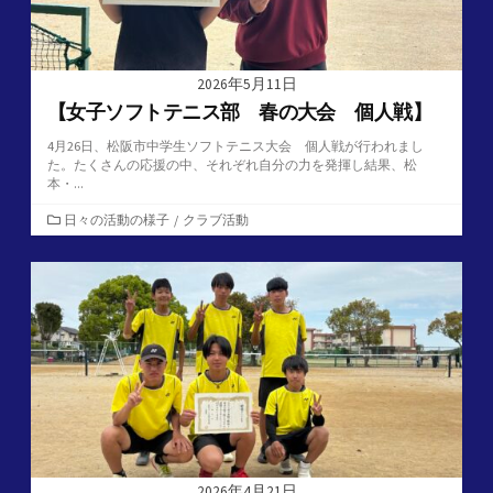
2026年5月11日
【女子ソフトテニス部 春の大会 個人戦】
4月26日、松阪市中学生ソフトテニス大会 個人戦が行われまし
た。たくさんの応援の中、それぞれ自分の力を発揮し結果、松
本・...
カ
日々の活動の様子
/
クラブ活動
テ
ゴ
リ
ー
2026年4月21日