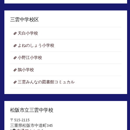
ア
ー
カ
イ
三雲中学校区
ブ
天白小学校
よねのしょう小学校
小野江小学校
鵲小学校
三雲みんなの図書館コミュカル
松阪市立三雲中学校
〒515-2115
三重県松阪市中道町345