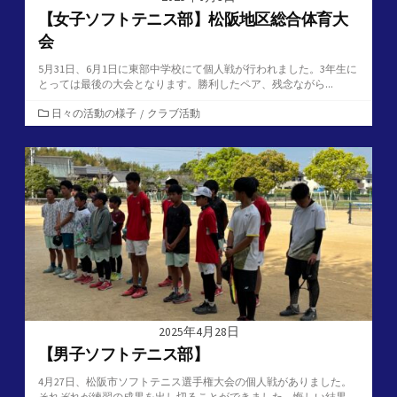
【女子ソフトテニス部】松阪地区総合体育大
会
5月31日、6月1日に東部中学校にて個人戦が行われました。3年生に
とっては最後の大会となります。勝利したペア、残念ながら...
カ
日々の活動の様子
/
クラブ活動
テ
ゴ
リ
ー
2025年4月28日
【男子ソフトテニス部】
4月27日、松阪市ソフトテニス選手権大会の個人戦がありました。
それぞれが練習の成果を出し切ることができました。悔しい結果...