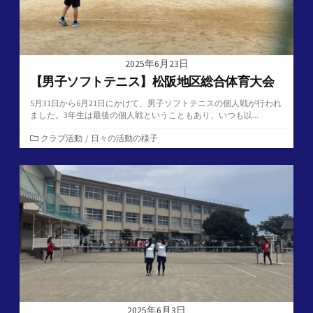
2025年6月23日
【男子ソフトテニス】松阪地区総合体育大会
5月31日から6月21日にかけて、男子ソフトテニスの個人戦が行われ
ました。3年生は最後の個人戦ということもあり、いつも以...
カ
クラブ活動
/
日々の活動の様子
テ
ゴ
リ
ー
2025年6月3日