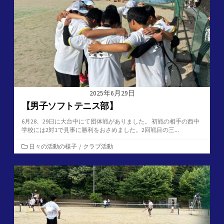
ー
2025年6月29日
【男子ソフトテニス部】
6月28、29日に大台中にて団体戦がありました。 初戦の相手の西中
学校には2対1で見事に勝利をおさめました。2回戦目の三...
カ
日々の活動の様子
/
クラブ活動
テ
ゴ
リ
ー