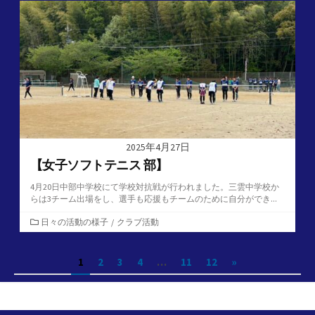
リ
ー
2025年4月27日
【女子ソフトテニス 部】
4月20日中部中学校にて学校対抗戦が行われました。三雲中学校か
らは3チーム出場をし、選手も応援もチームのために自分ができ...
カ
日々の活動の様子
/
クラブ活動
テ
ゴ
投
1
2
3
4
…
11
12
»
リ
ー
稿
の