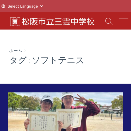
コ
ン
検
メ
索
ニ
テ
切
ュ
ン
り
ー
ツ
替
ホーム
>
え
へ
タグ :
ソフトテニス
ス
キ
ッ
プ