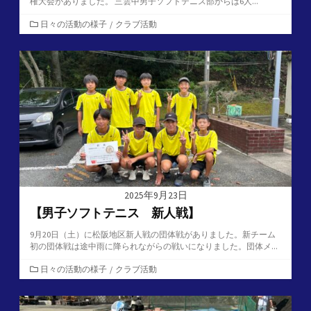
権大会がありました。 三雲中男子ソフトテニス部からは6人...
カ
日々の活動の様子
/
クラブ活動
テ
ゴ
リ
ー
2025年9月23日
【男子ソフトテニス 新人戦】
9月20日（土）に松阪地区新人戦の団体戦がありました。新チーム
初の団体戦は途中雨に降られながらの戦いになりました。団体メ...
カ
日々の活動の様子
/
クラブ活動
テ
ゴ
リ