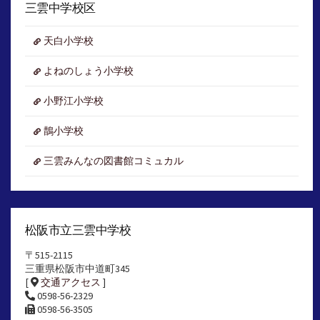
イ
三雲中学校区
ブ
天白小学校
よねのしょう小学校
小野江小学校
鵲小学校
三雲みんなの図書館コミュカル
松阪市立三雲中学校
〒515-2115
三重県松阪市中道町345
[
交通アクセス
]
0598-56-2329
0598-56-3505