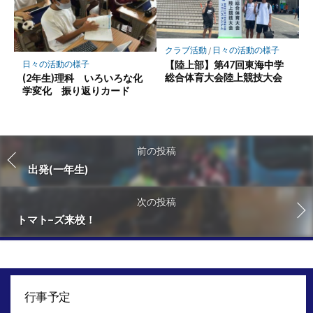
クラブ活動
/
日々の活動の様子
【陸上部】第47回東海中学
日々の活動の様子
総合体育大会陸上競技大会
(2年生)理科 いろいろな化
学変化 振り返りカード
前の投稿
出発(一年生)
次の投稿
トマト−ズ来校！
行事予定