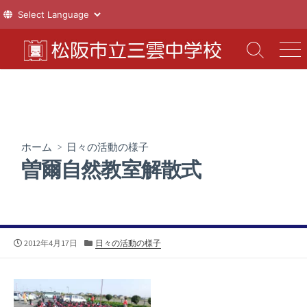
コ
ン
検
メ
索
ニ
テ
切
ュ
ン
り
ー
ツ
替
え
へ
ス
ホーム
>
日々の活動の様子
キ
曽爾自然教室解散式
ッ
プ
公
カ
2012年4月17日
日々の活動の様子
開
テ
日
ゴ
リ
ー