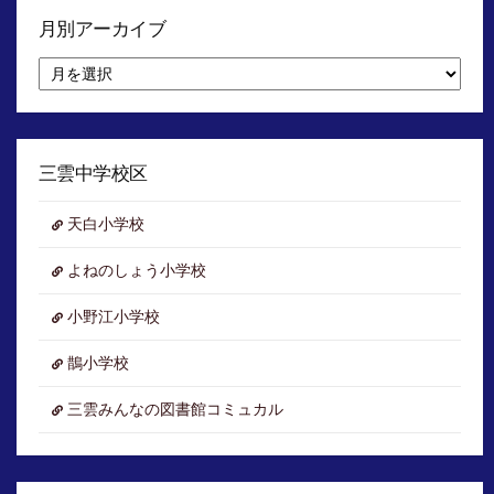
月別アーカイブ
月
別
ア
ー
カ
イ
三雲中学校区
ブ
天白小学校
よねのしょう小学校
小野江小学校
鵲小学校
三雲みんなの図書館コミュカル