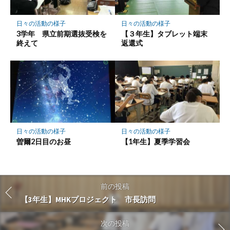
日々の活動の様子
日々の活動の様子
3学年 県立前期選抜受検を
【３年生】タブレット端末
終えて
返還式
日々の活動の様子
日々の活動の様子
曽爾2日目のお昼
【1年生】夏季学習会
前の投稿
【3年生】MHKプロジェクト 市長訪問
次の投稿