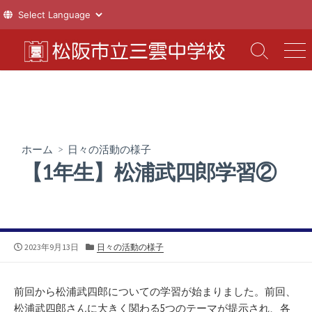
コ
ン
検
メ
索
ニ
テ
切
ュ
ン
り
ー
ツ
替
え
へ
ス
ホーム
>
日々の活動の様子
キ
【1年生】松浦武四郎学習②
ッ
プ
公
カ
2023年9月13日
日々の活動の様子
開
テ
日
ゴ
リ
前回から松浦武四郎についての学習が始まりました。前回、
ー
松浦武四郎さんに大きく関わる5つのテーマが提示され、各