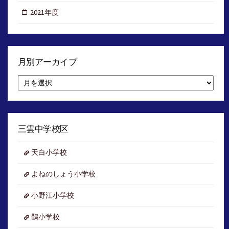
2021年度
月別アーカイブ
月
別
ア
ー
カ
イ
三雲中学校区
ブ
天白小学校
よねのしょう小学校
小野江小学校
鵲小学校