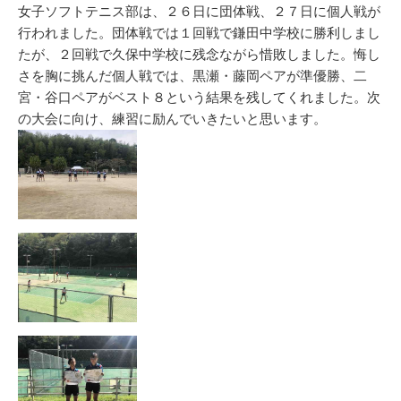
リ
女子ソフトテニス部は、２６日に団体戦、２７日に個人戦が
ー
行われました。団体戦では１回戦で鎌田中学校に勝利しまし
たが、２回戦で久保中学校に残念ながら惜敗しました。悔し
さを胸に挑んだ個人戦では、黒瀬・藤岡ペアが準優勝、二
宮・谷口ペアがベスト８という結果を残してくれました。次
の大会に向け、練習に励んでいきたいと思います。