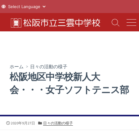
コ
ン
検
メ
索
ニ
テ
切
ュ
ン
り
ー
ツ
替
え
へ
ス
ホーム
>
日々の活動の様子
キ
松阪地区中学校新人大
ッ
プ
会・・・女子ソフトテニス部
公
カ
2020年9月27日
日々の活動の様子
開
テ
日
ゴ