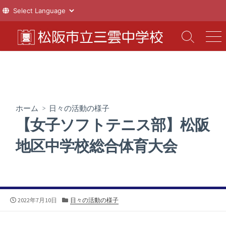
コ
ン
検
メ
索
ニ
テ
切
ュ
ン
り
ー
ツ
替
え
へ
ス
ホーム
>
日々の活動の様子
キ
【女子ソフトテニス部】松阪
ッ
プ
地区中学校総合体育大会
公
カ
2022年7月10日
日々の活動の様子
開
テ
日
ゴ