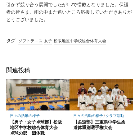
引かず競り合う展開でしたが1-2で惜敗となりました。保護
者の皆さま、雨の中また遠いところ応援していただきありが
とうございました。
タグ:
ソフトテニス
女子
松阪地区中学校総合体育大会
関連投稿
日々の活動の様子
日々の活動の様子
/
クラブ活動
【男子・女子卓球部】松阪
【柔道部】三重県中学生柔
地区中学校総合体育大会
道体重別選手権大会
卓球の部 団体戦