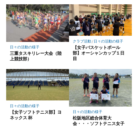
クラブ活動
/
日々の活動の様子
【女子バスケットボール
日々の活動の様子
部】オーシャンカップ１日
三重タスキリレー大会（陸
目
上競技部）
日々の活動の様子
【女子ソフトテニス部】ヨ
日々の活動の様子
ネックス 杯
松阪地区総合体育大
会・・・ソフトテニス女子