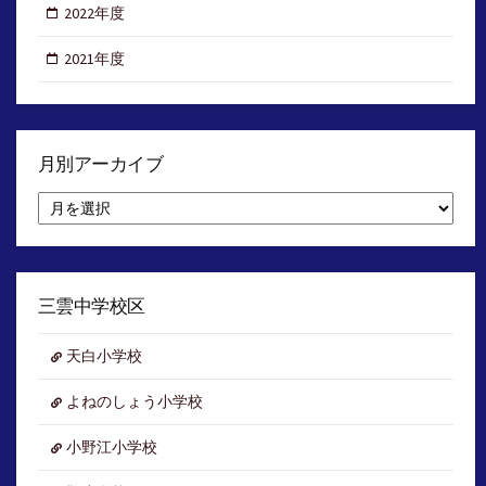
2022年度
2021年度
月別アーカイブ
月
別
ア
ー
カ
イ
三雲中学校区
ブ
天白小学校
よねのしょう小学校
小野江小学校