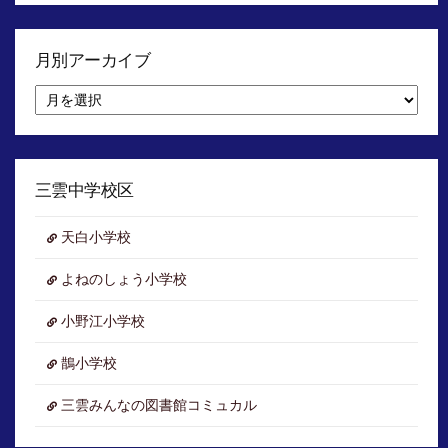
月別アーカイブ
月
別
ア
ー
カ
イ
三雲中学校区
ブ
天白小学校
よねのしょう小学校
小野江小学校
鵲小学校
三雲みんなの図書館コミュカル