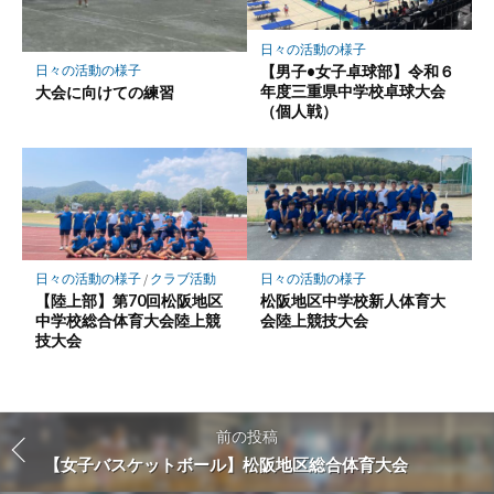
日々の活動の様子
【男子•女子卓球部】令和６
日々の活動の様子
年度三重県中学校卓球大会
大会に向けての練習
（個人戦）
日々の活動の様子
/
クラブ活動
日々の活動の様子
【陸上部】第70回松阪地区
松阪地区中学校新人体育大
中学校総合体育大会陸上競
会陸上競技大会
技大会
前の投稿
【女子バスケットボール】松阪地区総合体育大会