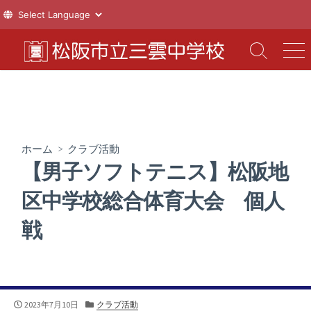
コ
ン
検
メ
索
ニ
テ
切
ュ
ン
り
ー
ツ
替
え
へ
ス
ホーム
>
クラブ活動
キ
【男子ソフトテニス】松阪地
ッ
プ
区中学校総合体育大会 個人
戦
公
カ
2023年7月10日
クラブ活動