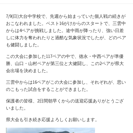
開
テ
日
ゴ
リ
7/9(日)大台中学校で、先週から始まっていた個人戦の続きが
ー
おこなわれました。ベスト16がけからのスタートで、三雲中
からは4ペアが挑戦しました。途中雨が降ったり、強い日差
しに体力を奪われたりと過酷な気象状況でしたが、どのペア
も健闘しました。
この大会に参加した117ペアの中で、徳永・中西ペアが準優
勝、山口・山村ペアが第三位と大健闘し、この2ペアが県大
会出場を決めました。
三雲中からは16ペアがこの大会に参加し、それぞれが、思い
のこもった試合をすることができました。
保護者の皆様、2日間朝早くからの送迎応援ありがとうござ
いました。
県大会も引き続き応援よろしくお願いします。