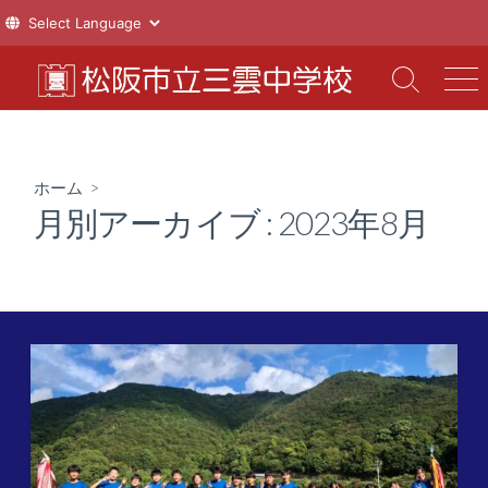
コ
ン
検
メ
索
ニ
テ
切
ュ
ン
り
ー
ツ
替
ホーム
>
え
へ
月別アーカイブ :
2023年8月
ス
キ
ッ
プ