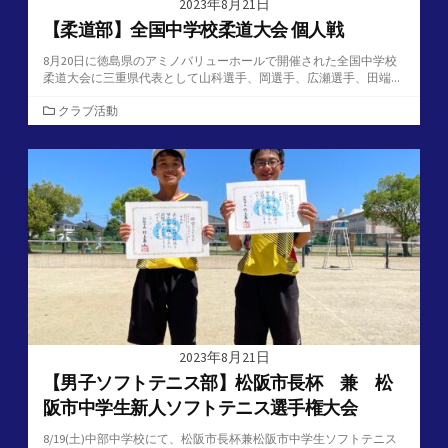
2023年8月21日
【柔道部】全国中学校柔道大会 個人戦
8月20日に徳島県のアミノバリューホールで開催された全国中学校
柔道大会に三重県代表として山科選手、岡選手、広瀬選手、田端...
カ
クラブ活動
テ
ゴ
リ
ー
2023年8月21日
【男子ソフトテニス部】松阪市長杯 兼 松
阪市中学生新人ソフトテニス選手権大会
8/19(土)中部中学校にて、松阪市長杯兼松阪市中学生ソフトテニス