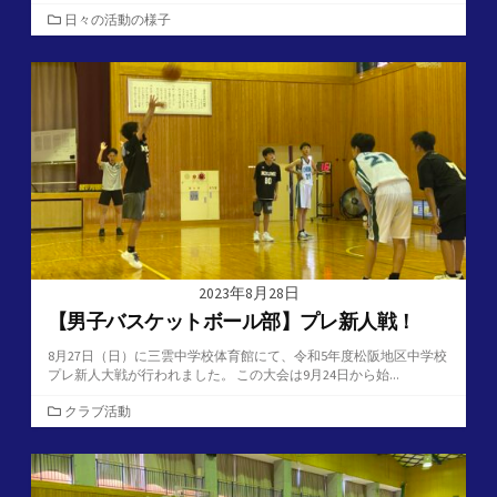
カ
日々の活動の様子
テ
ゴ
リ
ー
2023年8月28日
【男子バスケットボール部】プレ新人戦！
8月27日（日）に三雲中学校体育館にて、令和5年度松阪地区中学校
プレ新人大戦が行われました。 この大会は9月24日から始...
カ
クラブ活動
テ
ゴ
リ
ー