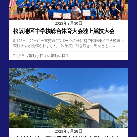
2023年8月30日
松阪地区中学校総合体育大会陸上競技大会
8月28日、29日に三重交通Gスポーツの杜伊勢で松阪地区中学校陸上
競技大会が開催されました。昨年度に引き続き、男女ともに...
カ
クラブ活動
/
日々の活動の様子
テ
ゴ
リ
ー
2023年8月28日