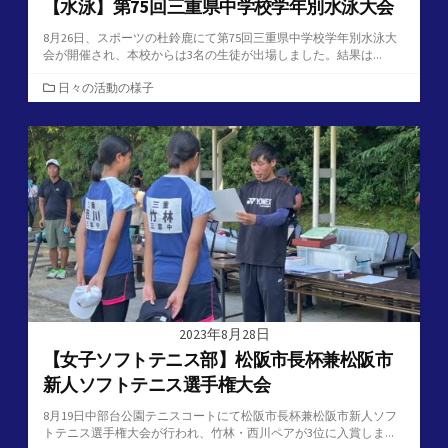
【水泳】第75回三重県中学校学年別水泳大会
8月26日、スポーツの杜鈴鹿にて第75回三重県中学校学年別水泳大
会が開催され、本校からは3名の生徒が出場しました。結果は...
カ
日々の活動の様子
テ
ゴ
リ
ー
2023年8月28日
【女子ソフトテニス部】松阪市長杯兼松阪市
新人ソフトテニス選手権大会
8月19日中部台公園テニスコートにて松阪市長杯兼松阪市新人ソフ
トテニス選手権大会が行われ、竹林・西川ペアが3位に入賞しま...