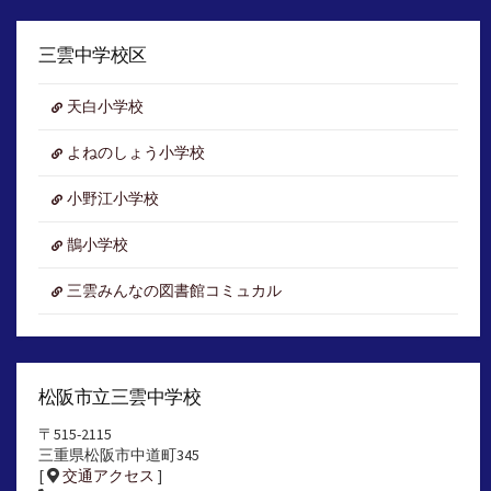
ー
カ
イ
三雲中学校区
ブ
天白小学校
よねのしょう小学校
小野江小学校
鵲小学校
三雲みんなの図書館コミュカル
松阪市立三雲中学校
〒515-2115
三重県松阪市中道町345
[
交通アクセス
]