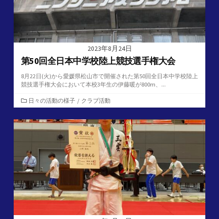
2023年8月24日
第50回全日本中学校陸上競技選手権大会
8月22日(火)から愛媛県松山市で開催された第50回全日本中学校陸上
競技選手権大会において本校3年生の伊藤暖が800m、...
カ
日々の活動の様子
/
クラブ活動
テ
ゴ
リ
ー