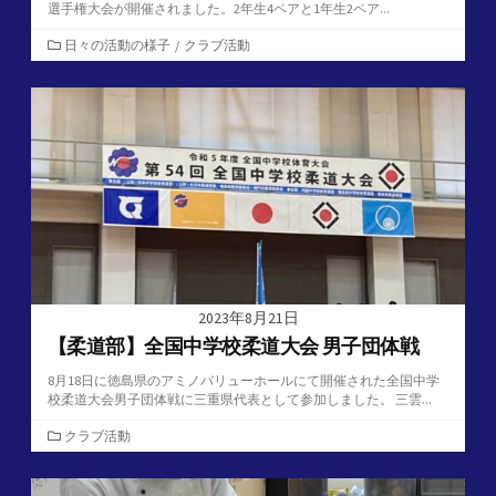
選手権大会が開催されました。2年生4ペアと1年生2ペア...
カ
日々の活動の様子
/
クラブ活動
テ
ゴ
リ
ー
2023年8月21日
【柔道部】全国中学校柔道大会 男子団体戦
8月18日に徳島県のアミノバリューホールにて開催された全国中学
校柔道大会男子団体戦に三重県代表として参加しました。 三雲...
カ
クラブ活動
テ
ゴ