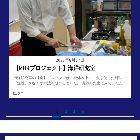
リ
ー
2023年8月17日
【MHKプロジェクト】海洋研究室
海洋研究室の【食】グループでは、夏休み中に、魚を使った料理で
『無駄』をなくす方法を研究しました。 講師の先生に来ていただ...
カ
3年
テ
ゴ
投
1
2
3
»
リ
ー
稿
の
ペ