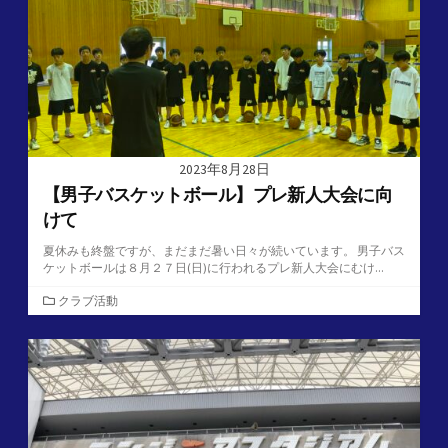
2023年8月28日
【男子バスケットボール】プレ新人大会に向
けて
夏休みも終盤ですが、まだまだ暑い日々が続いています。 男子バス
ケットボールは８月２７日(日)に行われるプレ新人大会にむけ...
カ
クラブ活動
テ
ゴ
リ
ー