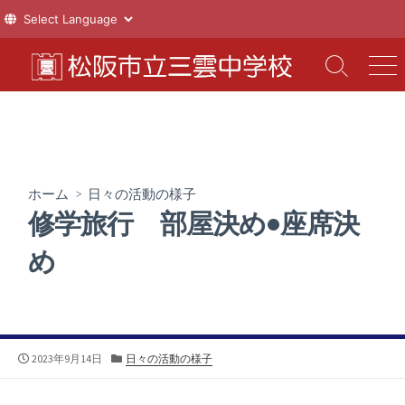
コ
ン
検
メ
索
ニ
テ
切
ュ
ン
り
ー
ツ
替
え
へ
ス
ホーム
>
日々の活動の様子
キ
修学旅行 部屋決め•座席決
ッ
プ
め
公
カ
2023年9月14日
日々の活動の様子
開
テ
日
ゴ