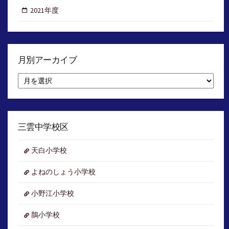
2021年度
月別アーカイブ
月
別
ア
ー
カ
イ
三雲中学校区
ブ
天白小学校
よねのしょう小学校
小野江小学校
鵲小学校