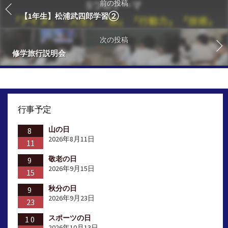
前の投稿
【1年生】松浦武四郎学習②
次の投稿
修学旅行説明会
行事予定
山の日
8
2026年8月11日
11
敬老の日
9
2026年9月15日
15
秋分の日
9
2026年9月23日
23
スポーツの日
10
2026年10月13日