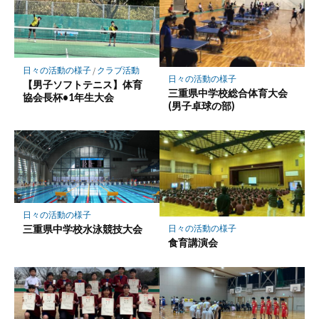
日々の活動の様子
/
クラブ活動
日々の活動の様子
【男子ソフトテニス】体育
三重県中学校総合体育大会
協会長杯•1年生大会
(男子卓球の部)
日々の活動の様子
三重県中学校水泳競技大会
日々の活動の様子
食育講演会