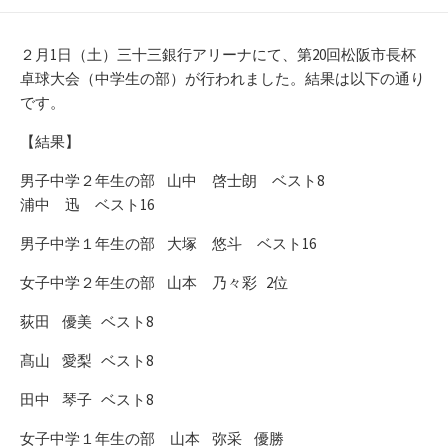
開
テ
日
ゴ
リ
２月1日（土）三十三銀行アリーナにて、第20回松阪市長杯
ー
卓球大会（中学生の部）が行われました。結果は以下の通り
です。
【結果】
男子中学２年生の部 山中 啓士朗 ベスト8
浦中 迅 ベスト16
男子中学１年生の部 大塚 悠斗 ベスト16
女子中学２年生の部 山本 乃々彩 2位
荻田 優美 ベスト8
髙山 愛梨 ベスト8
田中 琴子 ベスト8
女子中学１年生の部 山本 弥采 優勝