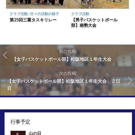
クラブ活動
/
日々の活動の様子
クラブ活動
第25回三重タスキリレー
【男子バスケットボール
部】南勢大会
前の投稿
【女子バスケットボール部】松阪地区１年生大会
次の投稿
【女子バスケットボール部】松阪地区１年生大会 ２日
目
行事予定
山の日
8