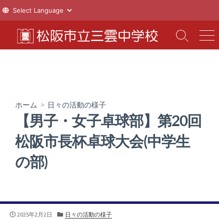
コ
ン
検
メ
索
ニ
テ
切
ュ
ン
り
ー
ツ
替
え
へ
ス
ホーム
>
日々の活動の様子
キ
【男子・女子卓球部】第20回
ッ
プ
松阪市長杯卓球大会(中学生
の部)
公
カ
2025年2月2日
日々の活動の様子