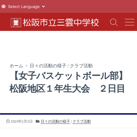
コ
ン
検
メ
索
ニ
テ
切
ュ
ン
り
ー
ツ
替
え
へ
ス
ホーム
>
日々の活動の様子
/
クラブ活動
キ
【女子バスケットボール部】
ッ
プ
松阪地区１年生大会 ２日目
公
カ
2025年2月2日
日々の活動の様子
/
クラブ活動
開
テ
日
ゴ