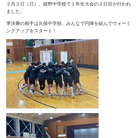
リ
２月２日（日）、嬉野中学校で１年生大会の２日目が行われ
ー
ました。
準決勝の相手は久保中学校。みんなで円陣を組んでウォーミ
ングアップをスタート！