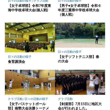
日々の活動の様子
/
クラブ活動
日々の活動の様子
【女子卓球部】令和7年度東
【男子•女子卓球部】令和６
海中学校卓球大会(個人戦)
年度三重県中学校卓球大会
（個人戦）
日々の活動の様子
【女子ソフトテニス部】春
日々の活動の様子
の大会
食育講演会
クラブ活動
/
日々の活動の様子
クラブ活動
【女子バスケットボール
【剣道部】7月15日に地区大
部】南勢大会決勝トーナメ
会が行われました。