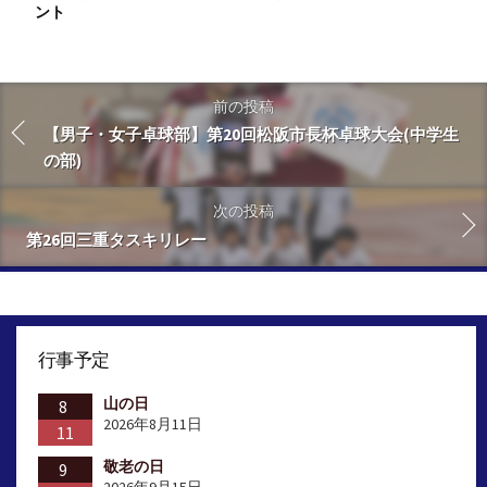
ント
前の投稿
【男子・女子卓球部】第20回松阪市長杯卓球大会(中学生
の部)
次の投稿
第26回三重タスキリレー
行事予定
山の日
8
2026年8月11日
11
敬老の日
9
2026年9月15日