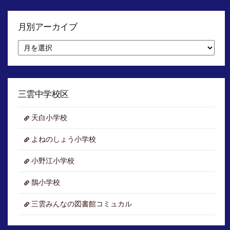
月別アーカイブ
月
別
ア
ー
カ
イ
三雲中学校区
ブ
天白小学校
よねのしょう小学校
小野江小学校
鵲小学校
三雲みんなの図書館コミュカル