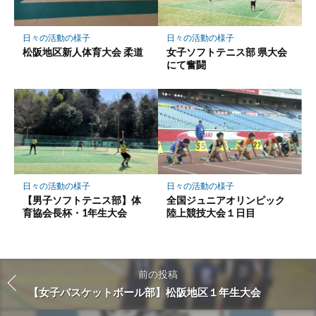
日々の活動の様子
日々の活動の様子
松阪地区新人体育大会 柔道
女子ソフトテニス部 県大会
にて奮闘
日々の活動の様子
日々の活動の様子
【男子ソフトテニス部】体
全国ジュニアオリンピック
育協会長杯・1年生大会
陸上競技大会１日目
前の投稿
【女子バスケットボール部】松阪地区１年生大会