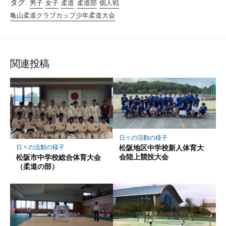
タグ:
男子
女子
柔道
柔道部
個人戦
亀山柔道クラブカップ少年柔道大会
関連投稿
日々の活動の様子
松阪地区中学校新人体育大
日々の活動の様子
会陸上競技大会
松阪市中学校総合体育大会
（柔道の部）