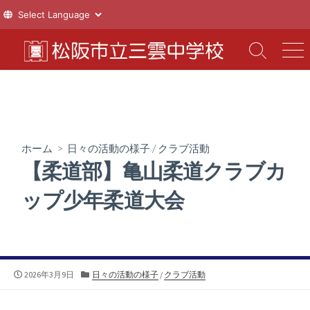
コ
ン
検
メ
索
ニ
テ
切
ュ
ン
り
ー
ツ
替
え
へ
ス
ホーム
>
日々の活動の様子
/
クラブ活動
キ
【柔道部】亀山柔道クラブカ
ッ
プ
ップ少年柔道大会
公
カ
2026年3月9日
日々の活動の様子
/
クラブ活動
開
テ
日
ゴ